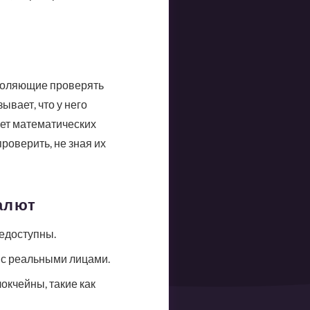
воляющие проверять
ывает, что у него
чет математических
роверить, не зная их
алют
едоступны.
 с реальными лицами.
окчейны, такие как