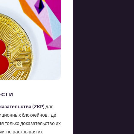
ости
казательства (ZKP)
для
иционных блокчейнов, где
я только доказательство их
и, не раскрывая их