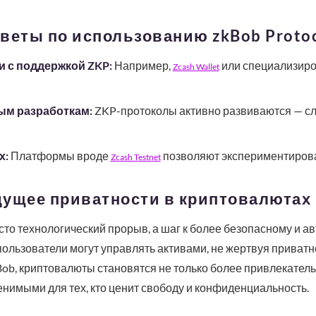
веты по использованию zkBob Proto
 с поддержкой ZKP:
Например,
или специализир
Zcash Wallet
ым разработкам:
ZKP-протоколы активно развиваются — сл
х:
Платформы вроде
позволяют экспериментироват
Zcash Testnet
дущее приватности в криптовалютах
росто технологический прорыв, а шаг к более безопасному и
ользователи могут управлять активами, не жертвуя приватн
Bob, криптовалюты становятся не только более привлекател
енимыми для тех, кто ценит свободу и конфиденциальность.