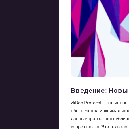
Введение: Новы
zkBob Protocol — это инно
обеспечения максимальной 
данные транзакций публичн
корректности. Эта техноло