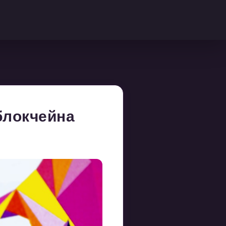
 блокчейна