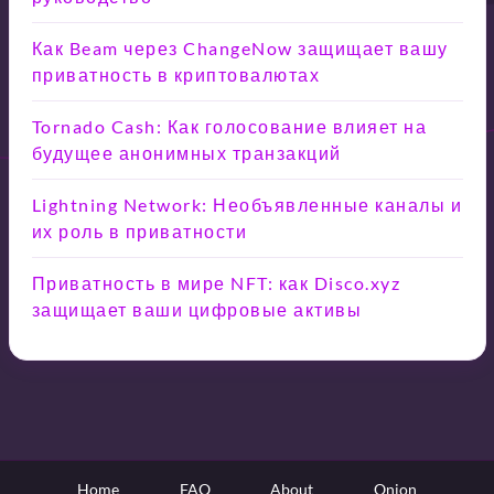
Как Beam через ChangeNow защищает вашу
приватность в криптовалютах
Tornado Cash: Как голосование влияет на
будущее анонимных транзакций
Lightning Network: Необъявленные каналы и
их роль в приватности
Приватность в мире NFT: как Disco.xyz
защищает ваши цифровые активы
Home
FAQ
About
Onion