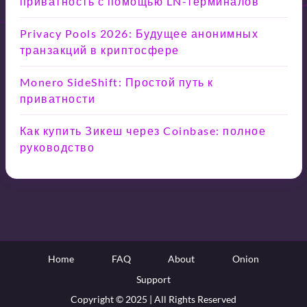
приватность с помощью LN-терминалов
Privacy Pools 2026: Будущее анонимных
транзакций в криптосфере
Monero SideShift: Простой путь к
приватности
Как купить Зикеш через Coinbase: полное
руководство
Home
FAQ
About
Onion
Support
Copyright © 2025 | All Rights Reserved