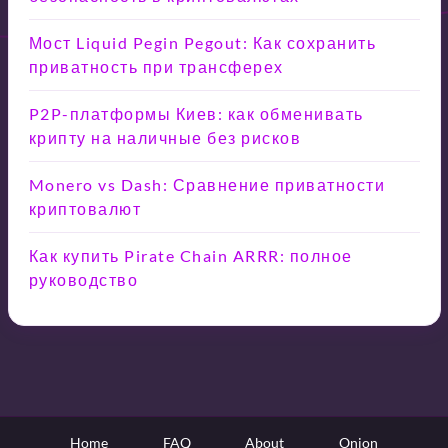
Мост Liquid Pegin Pegout: Как сохранить
приватность при трансферех
P2P-платформы Киев: как обменивать
крипту на наличные без рисков
Monero vs Dash: Сравнение приватности
криптовалют
Как купить Pirate Chain ARRR: полное
руководство
Home
FAQ
About
Onion