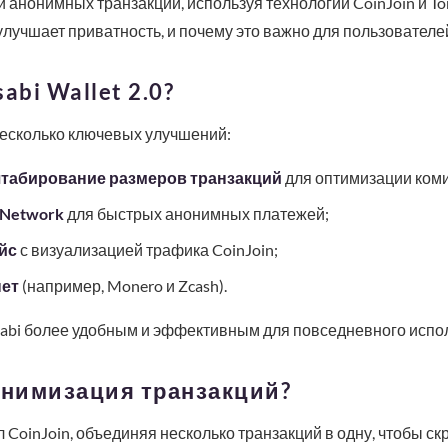
и анонимных транзакций, используя технологии CoinJoin и Tor
улучшает приватность, и почему это важно для пользователе
abi Wallet 2.0?
несколько ключевых улучшений:
табирование размеров транзакций
для оптимизации коми
 Network
для быстрых анонимных платежей;
йс
с визуализацией трафика CoinJoin;
ет
(например, Monero и Zcash).
abi более удобным и эффективным для повседневного испо
онимизация транзакций?
 CoinJoin, объединяя несколько транзакций в одну, чтобы ск