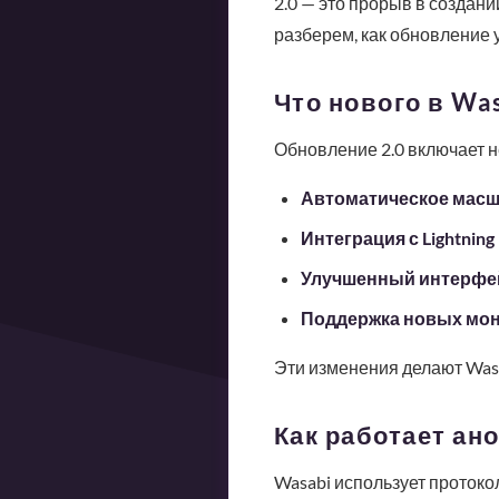
2.0 — это прорыв в создани
разберем, как обновление 
Что нового в Was
Обновление 2.0 включает 
Автоматическое масш
Интеграция с Lightning
Улучшенный интерфе
Поддержка новых мон
Эти изменения делают Was
Как работает ан
Wasabi использует протокол