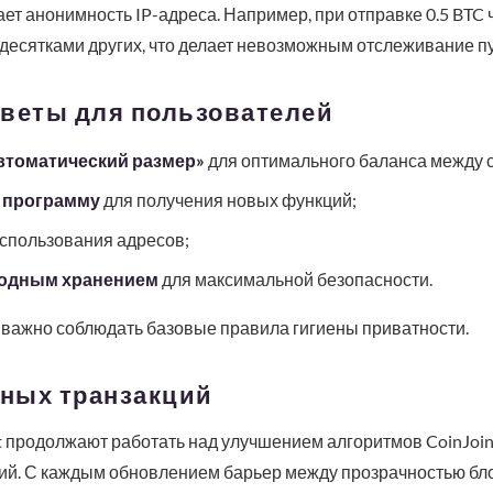
ет анонимность IP-адреса. Например, при отправке 0.5 BTC 
десятками других, что делает невозможным отслеживание пу
оветы для пользователей
втоматический размер»
для оптимального баланса между с
 программу
для получения новых функций;
использования адресов;
одным хранением
для максимальной безопасности.
0 важно соблюдать базовые правила гигиены приватности.
ных транзакций
et продолжают работать над улучшением алгоритмов CoinJoi
ий. С каждым обновлением барьер между прозрачностью бло