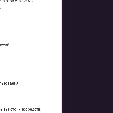
. В этой статье мы
й.
ссий;
льзования.
рыть источник средств.