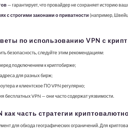
гов
— гарантирует, что провайдер не сохраняет историю ваш
х с строгими законами о приватности
(например, Швейц
оветы по использованию VPN с крип
ть безопасность, следуйте этим рекомендациям:
перед подключением к криптобирже;
адреса для разных бирж;
оутера и клиентское ПО VPN регулярно;
ия бесплатных VPN — они часто содержат уязвимости.
 как часть стратегии криптовалютн
умент для обхода географических ограничений. Для криптов