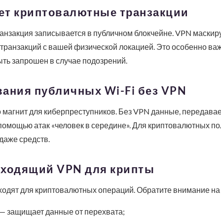
ет криптовалютные транзакции
нзакция записывается в публичном блокчейне. VPN маскиру
ранзакций с вашей физической локацией. Это особенно ва
быть запрошен в случае подозрений.
ания публичных Wi-Fi без VPN
о магнит для киберпреступников. Без VPN данные, передавае
помощью атак «человек в середине». Для криптовалютных по
даже средств.
дходящий VPN для крипты
ходят для криптовалютных операций. Обратите внимание на
— защищает данные от перехвата;