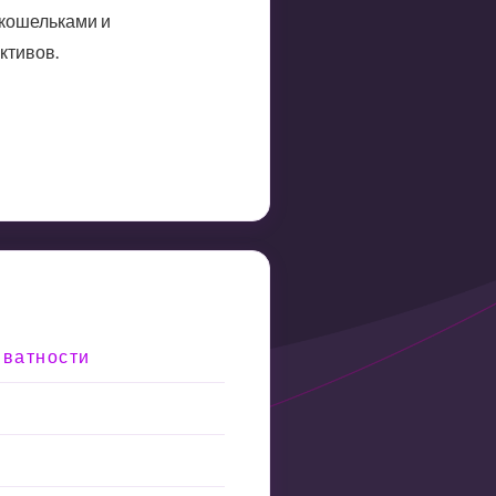
кошельками и
ктивов.
иватности