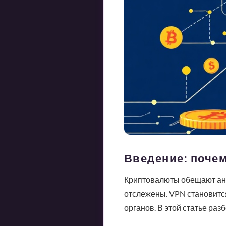
Введение: поче
Криптовалюты обещают ано
отслежены. VPN становитс
органов. В этой статье ра