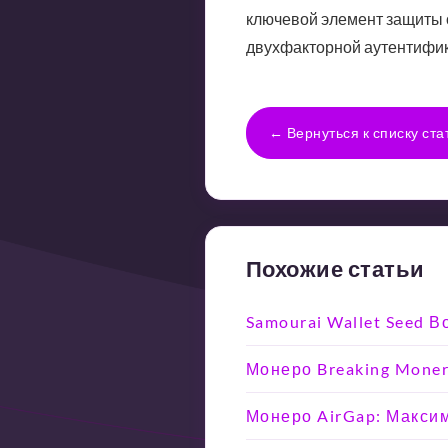
ключевой элемент защиты 
двухфакторной аутентифик
← Вернуться к списку ста
Похожие статьи
Samourai Wallet Seed 
Монеро Breaking Moner
Монеро AirGap: Макси