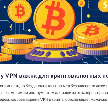
му VPN важна для криптовалютных п
нимность, но без дополнительных мер безопасности даже т
я незаменимым инструментом для защиты от хакеров, прова
зберем, как совмещение VPN и крипты обеспечивает максима