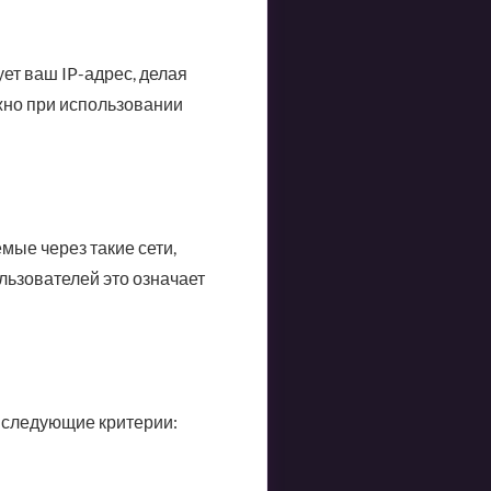
ет ваш IP-адрес, делая
жно при использовании
мые через такие сети,
льзователей это означает
 следующие критерии: