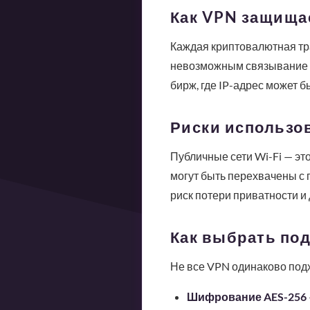
Как VPN защища
Каждая криптовалютная тра
невозможным связывание т
бирж, где IP-адрес может 
Риски использов
Публичные сети Wi-Fi — эт
могут быть перехвачены с 
риск потери приватности и 
Как выбрать по
Не все VPN одинаково под
Шифрование AES-256