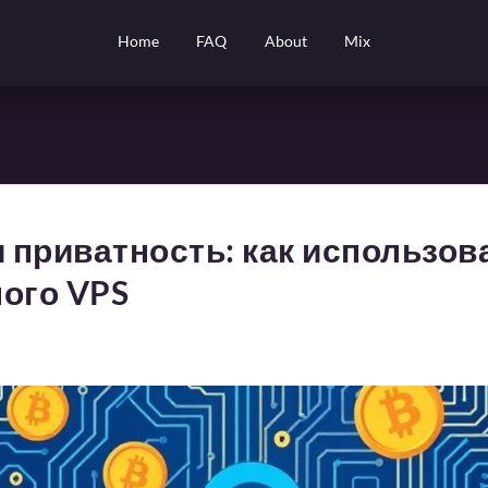
Home
FAQ
About
Mix
и приватность: как использов
ого VPS