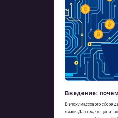
Введение: поче
В эпоху массового сбора 
жизни. Для тех, кто ценит