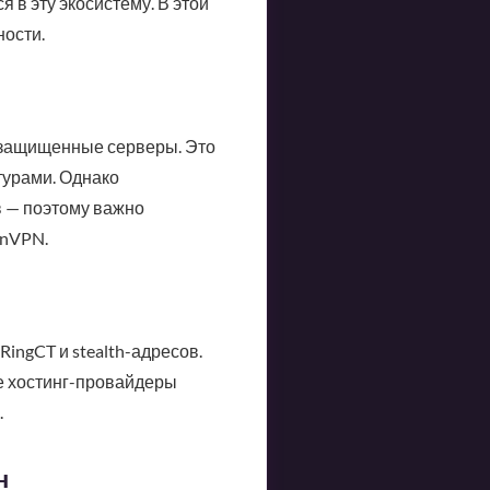
 в эту экосистему. В этой
ности.
з защищенные серверы. Это
турами. Однако
в — поэтому важно
enVPN.
ingCT и stealth-адресов.
е хостинг-провайдеры
.
н