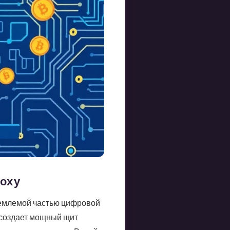
оху
ъемлемой частью цифровой
S создает мощный щит