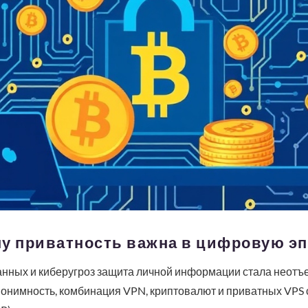
му приватность важна в цифровую эп
данных и киберугроз защита личной информации стала неот
 анонимность, комбинация VPN, криптовалют и приватных VP