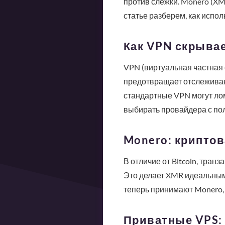
против слежки. Monero (XMR
статье разберем, как испо
Как VPN скрыва
VPN (виртуальная частная 
предотвращает отслеживан
стандартные VPN могут ло
выбирать провайдера с пол
Monero: крипто
В отличие от Bitcoin, тран
Это делает XMR идеальным
теперь принимают Monero, 
Приватные VPS: 