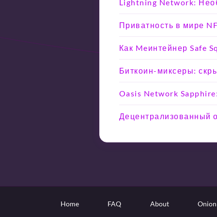
Lightning Network: Не
Приватность в мире NF
Как Meинтейнер Safe 
Биткоин-миксеры: скры
Oasis Network Sapphir
Децентрализованный об
Home
FAQ
About
Onion