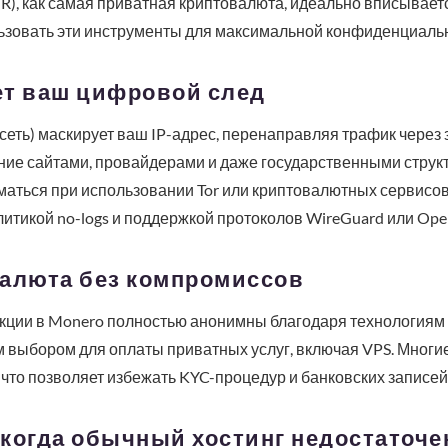
), как самая приватная криптовалюта, идеально вписывается
льзовать эти инструменты для максимальной конфиденциаль
ет ваш цифровой след
сеть) маскирует ваш IP-адрес, перенаправляя трафик чере
ие сайтами, провайдерами и даже государственными струк
маться при использовании Tor или криптовалютных сервисо
итикой no-logs и поддержкой протоколов WireGuard или Op
валюта без компромиссов
закции в Monero полностью анонимны благодаря технологиям R
 выбором для оплаты приватных услуг, включая VPS. Многи
что позволяет избежать KYC-процедур и банковских записей
когда обычный хостинг недостаточе