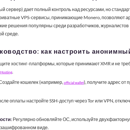
й сервер) дает полный контроль над ресурсами, но станда
риватные VPS-сервисы, принимающие Monero, позволяют а
акие решения популярны среди разработчиков, журналистов 
й среде.
ководство: как настроить анонимны
ите хостинг-платформы, которые принимают XMR и не треб
.
Hosting
Создайте кошелек (например,
), получите адрес от
official wallet
сле оплаты настройте SSH-доступ через Tor или VPN, отклю
ости:
Регулярно обновляйте ОС, используйте двухфакторн
 зашифрованном виде.