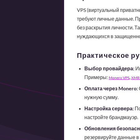
VPS (виртуальный приватны
требуют личные данные. П
без раскрытия личности. Т
нуждающихся в защищенно
Практическое ру
Выбор провайдера:
Ищ
Примеры:
,
Monero VPS
XMR 
Оплата через Monero:
нужную сумму.
Настройка сервера:
По
настройте брандмауэр.
Обновления безопасн
резервируйте данные в