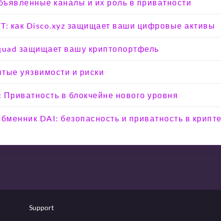
объявленные каналы и их роль в приватности
T: как Disco.xyz защищает ваши цифровые активы
Squad защищает вашу криптопортфель
тые уязвимости и риски
e: Приватность в блокчейне нового уровня
менник DAI: безопасность и приватность в крипт
Support