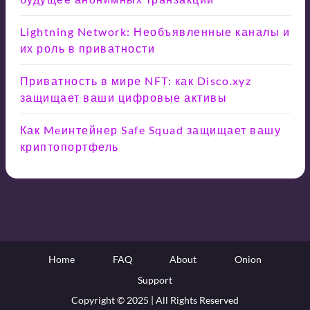
Lightning Network: Необъявленные каналы и
их роль в приватности
Приватность в мире NFT: как Disco.xyz
защищает ваши цифровые активы
Как Meинтейнер Safe Squad защищает вашу
криптопортфель
Home
FAQ
About
Onion
Support
Copyright © 2025 | All Rights Reserved