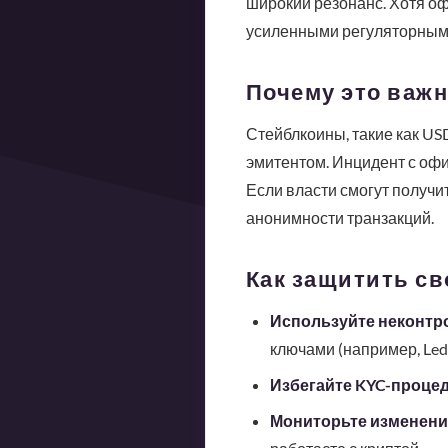
широкий резонанс. Хотя оф
усиленными регуляторными
Почему это важн
Стейблкоины, такие как US
эмитентом. Инцидент с офи
Если власти смогут получи
анонимности транзакций.
Как защитить св
Используйте неконтр
ключами (например, Ledge
Избегайте KYC-процед
Мониторьте изменения