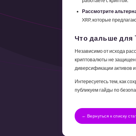
работаете с криптой.
Рассмотрите альтерн
XRP, которые предлага
Что дальше для 
Независимо от исхода рас
криптовалюты не защищены
диверсификации активов и
Интересуетесь тем, как со
публикуем гайды по безопа
← Вернуться к списку ста