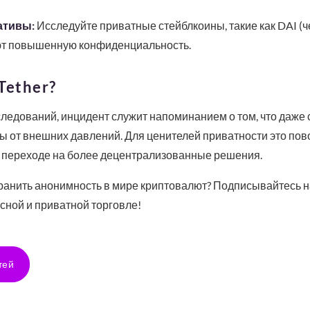
ативы:
Исследуйте приватные стейблкоины, такие как DAI (ч
ют повышенную конфиденциальность.
Tether?
следований, инцидент служит напоминанием о том, что даж
 от внешних давлений. Для ценителей приватности это пово
 переходе на более децентрализованные решения.
хранить анонимность в мире криптовалют? Подписывайтесь н
сной и приватной торговле!
тей