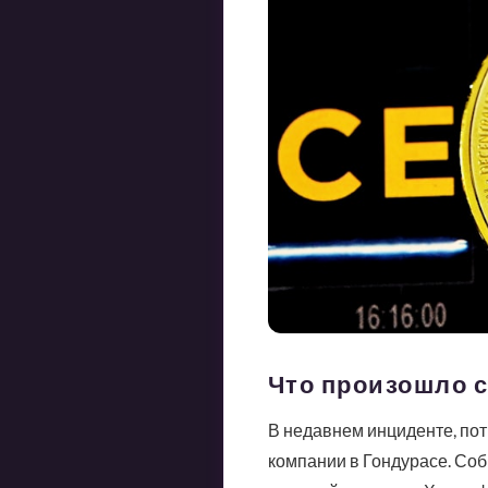
Что произошло с
В недавнем инциденте, пот
компании в Гондурасе. Со