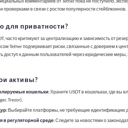
ициальных комментариев от Tether пока не поступило, экспе
 проверками в связи с ростом популярности стейблкоинов.
о для приватности?
DT, часто критикуют за централизацию и зависимость от рез
сом Tether подчеркивает риски, связанные с доверием к це
ть доступ к данным пользователей через юридические меры, 
ои активы?
олируемые кошельки:
Храните USDT в кошельках, где вы 
r, Trezor).
ур:
Выбирайте платформы, не требующие идентификацию дл
 в регуляторной среде:
Следите за новостями о законодате