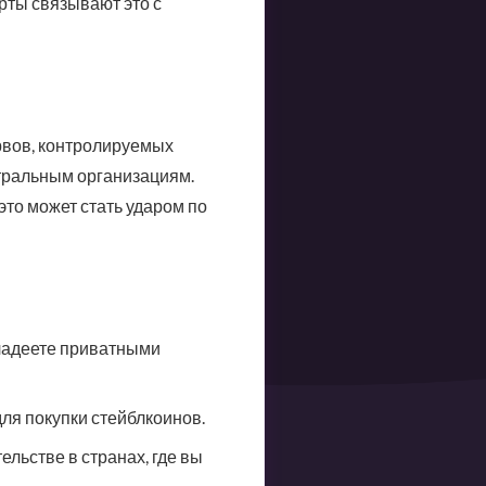
рты связывают это с
ервов, контролируемых
нтральным организациям.
это может стать ударом по
владеете приватными
я покупки стейблкоинов.
льстве в странах, где вы