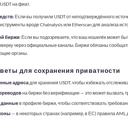
USDT на фиат.
едств:
Если вы получили USDT от неподтверждённого источн
нструменты вроде Chainalysis или Etherscan для анализа ист
ой биржи:
Если вы подозреваете, что ваш кошелёк может быт
роверку через официальные каналы. Биржи обязаны сообщат
ющие органы.
оветы для сохранения приватности
нные адреса
для хранения USDT, чтобы избежать отслежива
ереводов
на биржи без верификации — это может вызвать т
 данные
в профиле биржи, чтобы соответствовать требован
коны
— в некоторых странах (например, в ЕС) правила AML 