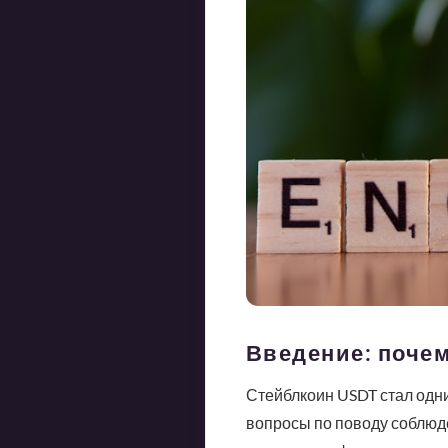
Введение: поче
Стейблкоин USDT стал одн
вопросы по поводу соблюд