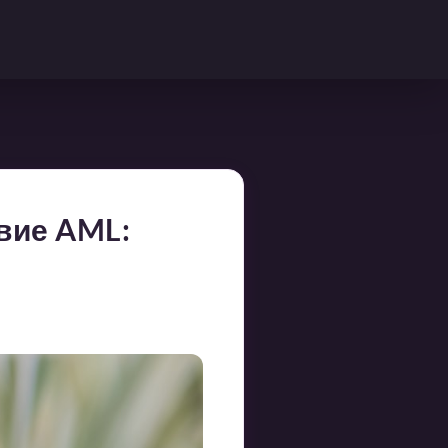
вие AML: