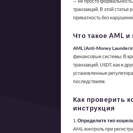
— не просто формальность,
транзакций. В этой статье
приватность без нарушения
Что такое AML и
AML (Anti-Money Launderin
финансовые системы. В кр
транзакций. USDT, как и д
установленные регулятора
последствиям.
Как проверить к
инструкция
1.
Определите тип кошель
AML-контроль при регистрац