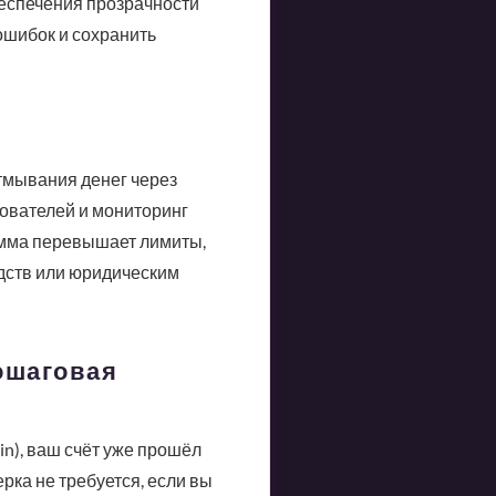
беспечения прозрачности
ошибок и сохранить
тмывания денег через
ователей и мониторинг
сумма перевышает лимиты,
дств или юридическим
ошаговая
in), ваш счёт уже прошёл
рка не требуется, если вы