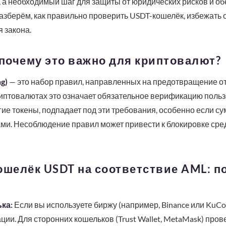
 а необходимый шаг для защиты от юридических рисков и о
 разберём, как правильно проверить USDT-кошелёк, избежать 
 закона.
 почему это важно для криптовалют?
g)
— это набор правил, направленных на предотвращение о
иптовалютах это означает обязательное верификацию польз
ругие токены, подпадает под эти требования, особенно если 
ми. Несоблюдение правил может привести к блокировке сре
ошелёк USDT на соответствие AML: п
ка:
Если вы используете биржу (например, Binance или KuCo
ии. Для сторонних кошельков (Trust Wallet, MetaMask) прове