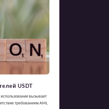
телей USDT
е использование вызывает
ветствие требованиям AML