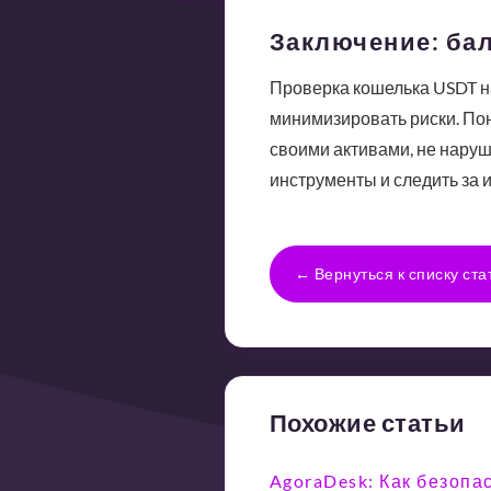
Заключение: ба
Проверка кошелька USDT на
минимизировать риски. По
своими активами, не наруш
инструменты и следить за 
← Вернуться к списку ста
Похожие статьи
AgoraDesk: Как безопа