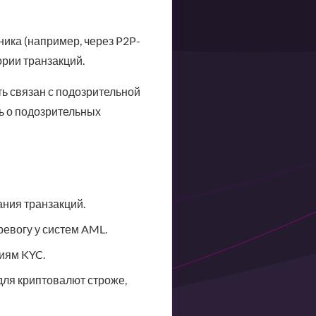
ика (например, через P2P-
ории транзакций.
ь связан с подозрительной
ь о подозрительных
ния транзакций.
ревогу у систем AML.
иям KYC.
для криптовалют строже,