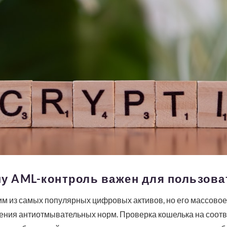
му AML-контроль важен для пользова
им из самых популярных цифровых активов, но его массово
ения антиотмывательных норм. Проверка кошелька на соот