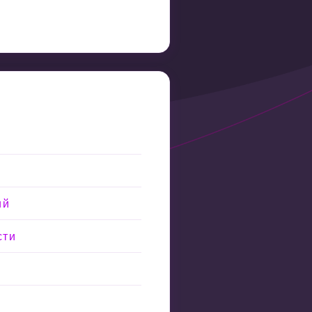
ий
сти