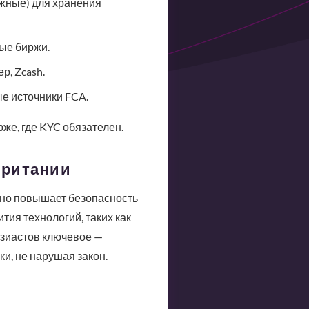
жные) для хранения
ные биржи.
р, Zcash.
е источники FCA.
же, где KYC обязателен.
британии
оно повышает безопасность
тия технологий, таких как
узиастов ключевое —
и, не нарушая закон.