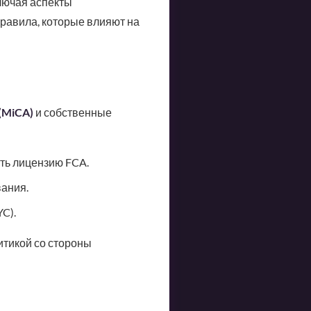
лючая аспекты
правила, которые влияют на
 (MiCA)
и собственные
ть лицензию FCA.
вания.
C).
итикой со стороны