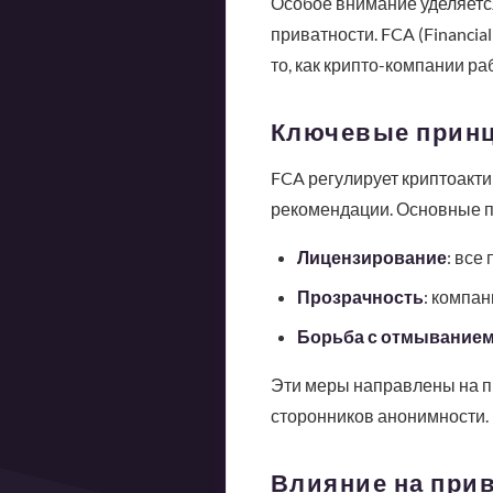
Особое внимание уделяетс
приватности. FCA (Financi
то, как крипто-компании ра
Ключевые принц
FCA регулирует криптоакти
рекомендации. Основные 
Лицензирование
: все
Прозрачность
: компан
Борьба с отмыванием 
Эти меры направлены на п
сторонников анонимности.
Влияние на при