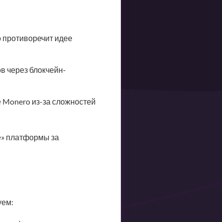
 противоречит идее
в через блокчейн-
 Monero из-за сложностей
е» платформы за
уем: