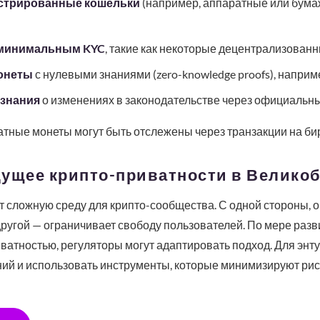
стрированные кошельки
(например, аппаратные или бума
 минимальным KYC
, такие как некоторые децентрализован
онеты
с нулевыми знаниями (zero-knowledge proofs), наприме
 знания
о изменениях в законодательстве через официальны
тные монеты могут быть отслежены через транзакции на бир
дущее крипто-приватности в Велико
 сложную среду для крипто-сообщества. С одной стороны, 
ругой — ограничивает свободу пользователей. По мере разви
ватностью, регуляторы могут адаптировать подход. Для энт
ний и использовать инструменты, которые минимизируют риск