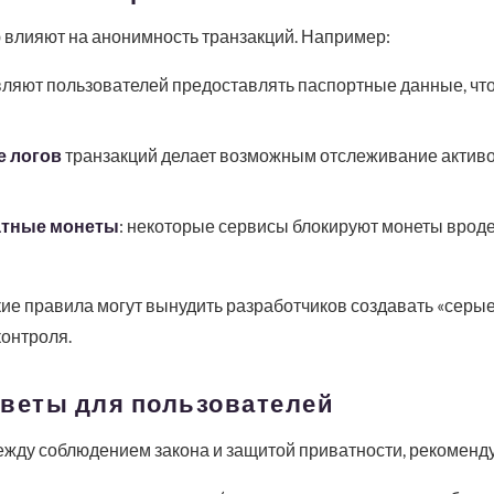
влияют на анонимность транзакций. Например:
ляют пользователей предоставлять паспортные данные, что
е логов
транзакций делает возможным отслеживание активо
атные монеты
: некоторые сервисы блокируют монеты вроде
кие правила могут вынудить разработчиков создавать «серы
онтроля.
оветы для пользователей
ежду соблюдением закона и защитой приватности, рекоменд