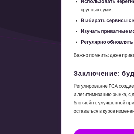
Использовать нереги
крупных сумм.
Выбирать сервисы с
Изучать приватные м
Регулярно обновлять
Важно помнить: даже прива
Заключение: бу
Регулирование FCA создает
и легитимизацию рынка; с д
блокчейн с улучшенной при
оставаться в курсе измене