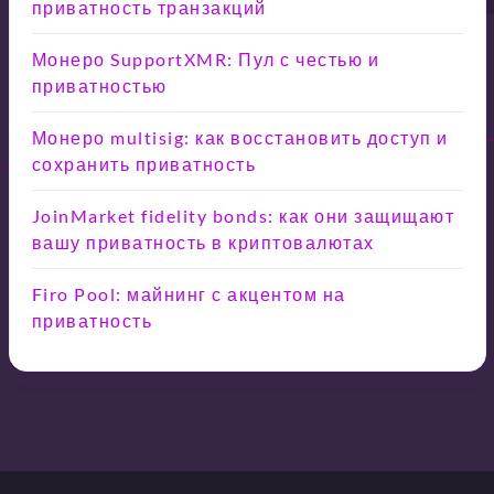
приватность транзакций
Монеро SupportXMR: Пул с честью и
приватностью
Монеро multisig: как восстановить доступ и
сохранить приватность
JoinMarket fidelity bonds: как они защищают
вашу приватность в криптовалютах
Firo Pool: майнинг с акцентом на
приватность