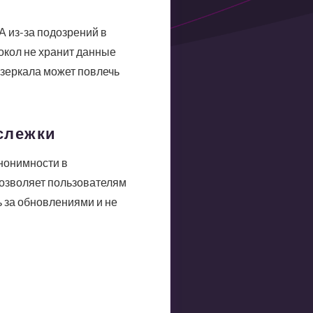
 из-за подозрений в
окол не хранит данные
зеркала может повлечь
слежки
анонимности в
позволяет пользователям
 за обновлениями и не