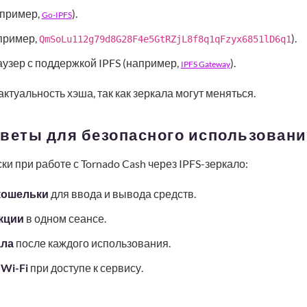
апример,
).
Go-IPFS
пример,
).
QmSoLu112g79d8G28F4e5GtRZjL8f8q1qFzyx6851lD6q1
узер с поддержкой IPFS (например,
).
IPFS Gateway
ктуальность хэша, так как зеркала могут меняться.
оветы для безопасного использован
и при работе с Tornado Cash через IPFS-зеркало:
кошельки
для ввода и вывода средств.
кции
в одном сеансе.
ала
после каждого использования.
Wi-Fi
при доступе к сервису.