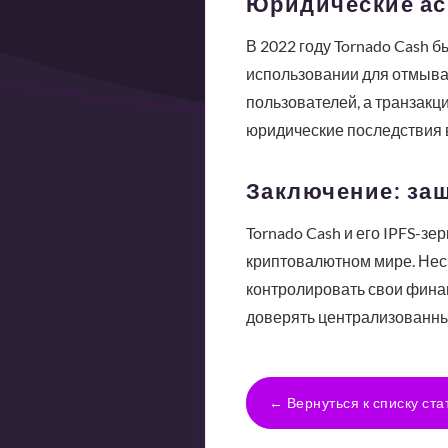
Юридические ас
В 2022 году Tornado Cash 
использовании для отмыван
пользователей, а транзак
юридические последствия 
Заключение: за
Tornado Cash и его IPFS-з
криптовалютном мире. Нес
контролировать свои финан
доверять централизованны
← Вернуться к списку ста