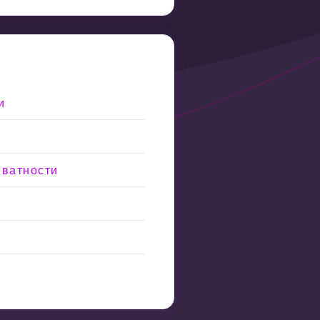
и
иватности