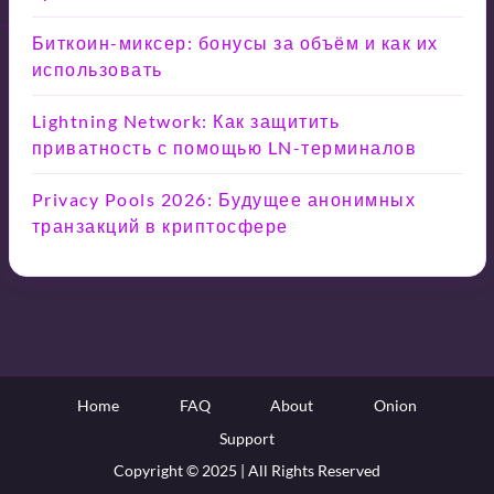
Биткоин-миксер: бонусы за объём и как их
использовать
Lightning Network: Как защитить
приватность с помощью LN-терминалов
Privacy Pools 2026: Будущее анонимных
транзакций в криптосфере
Home
FAQ
About
Onion
Support
Copyright © 2025 | All Rights Reserved