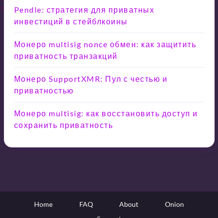
Pendle: стратегия для приватных
инвестиций в стейблкоины
Монеро multisig nonce обмен: как защитить
приватность транзакций
Монеро SupportXMR: Пул с честью и
приватностью
Монеро multisig: как восстановить доступ и
сохранить приватность
Home
FAQ
About
Onion