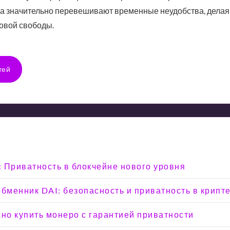
ка значительно перевешивают временные неудобства, дела
овой свободы.
тей
e: Приватность в блокчейне нового уровня
менник DAI: безопасность и приватность в крипт
сно купить монеро с гарантией приватности