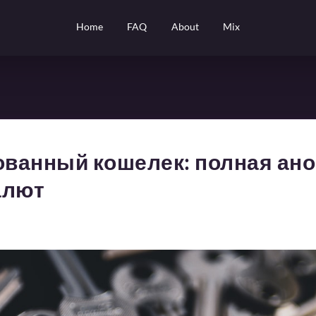
Home
FAQ
About
Mix
рованный кошелек: полная ан
алют