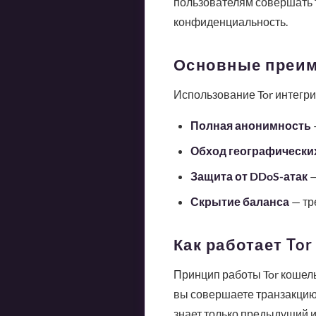
пользователям совершать т
конфиденциальность.
Основные преим
Использование Tor интегр
Полная анонимность
Обход географически
Защита от DDoS-атак
—
Скрытие баланса
— тр
Как работает To
Принцип работы Tor кошель
вы совершаете транзакцию,
знает только предыдущий и