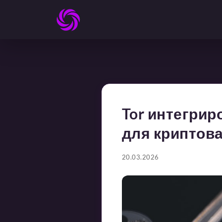
Tor интегри
для криптов
20.03.2026