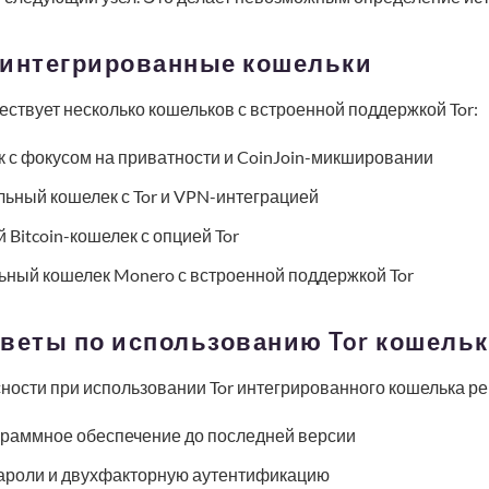
 интегрированные кошельки
ствует несколько кошельков с встроенной поддержкой Tor:
 с фокусом на приватности и CoinJoin-микшировании
ьный кошелек с Tor и VPN-интеграцией
 Bitcoin-кошелек с опцией Tor
ный кошелек Monero с встроенной поддержкой Tor
оветы по использованию Tor кошельк
ности при использовании Tor интегрированного кошелька р
граммное обеспечение до последней версии
ароли и двухфакторную аутентификацию