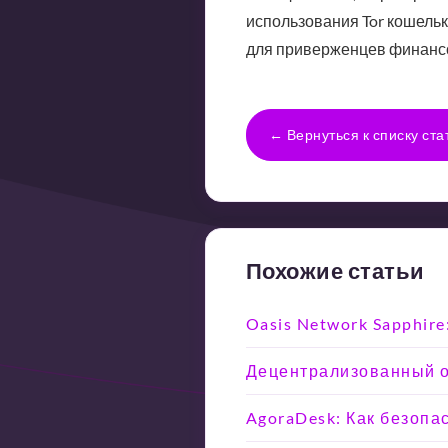
использования Tor кошель
для приверженцев финанс
← Вернуться к списку ста
Похожие статьи
Oasis Network Sapphir
Децентрализованный об
AgoraDesk: Как безопа