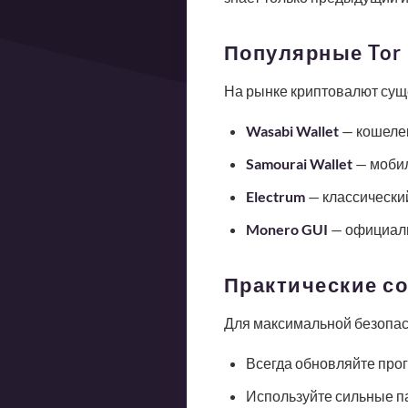
Популярные Tor
На рынке криптовалют суще
Wasabi Wallet
— кошелек
Samourai Wallet
— мобил
Electrum
— классический
Monero GUI
— официаль
Практические с
Для максимальной безопас
Всегда обновляйте про
Используйте сильные п