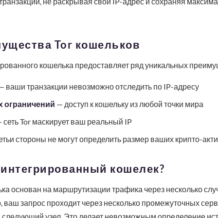
ранзакции, не раскрывая свой IP-адрес и сохраняя максим
ущества Tor кошельков
ированного кошелька предоставляет ряд уникальных преиму
— ваши транзакции невозможно отследить по IP-адресу
х ограничений
— доступ к кошельку из любой точки мира
 сеть Tor маскирует ваш реальный IP
етьи стороны не могут определить размер ваших крипто-акт
r интегрированный кошелек?
ка основан на маршрутизации трафика через несколько случа
 ваш запрос проходит через несколько промежуточных серв
 следующий узел. Это делает невозможным определение ист