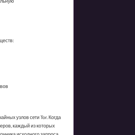
альную
ществ:
ивов
йных узлов сети Tor. Когда
еров, каждый из которых
очника исходного запроса.