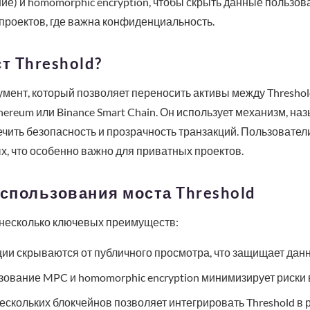
е) и homomorphic encryption, чтобы скрыть данные пользова
проектов, где важна конфиденциальность.
т Threshold?
румент, который позволяет переносить активы между Threshol
ereum или Binance Smart Chain. Он использует механизм, на
печить безопасность и прозрачность транзакций. Пользовате
х, что особенно важно для приватных проектов.
спользования моста Threshold
 несколько ключевых преимуществ:
ии скрываются от публичного просмотра, что защищает дан
ование MPC и homomorphic encryption минимизирует риски 
скольких блокчейнов позволяет интегрировать Threshold в 