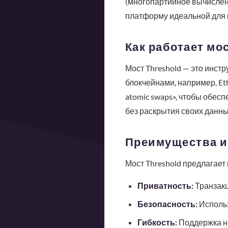
(многопартийное вычислени
платформу идеальной для 
Как работает мос
Мост Threshold — это инст
блокчейнами, например, Eth
atomic swaps», чтобы обес
без раскрытия своих данны
Преимущества и
Мост Threshold предлагает
Приватность:
Транзакц
Безопасность:
Использ
Гибкость:
Поддержка не