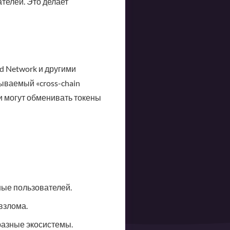
телей. Это делает
d Network и другими
зываемый «cross-chain
ли могут обменивать токены
ные пользователей.
взлома.
разные экосистемы.