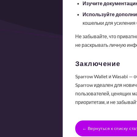
Изучите документаци
Используйте дополни
кошельки для усиления 
Не забывайте, что приватн
не раскрывать личную инф
Заключение
Sparrow Wallet и Wasabi —
Sparrow идеален для новичк
пользователей, ценящих м
приоритетам, и не забывай
← Вернуться к списку ста