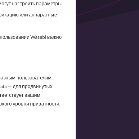
огут настроить параметры.
фикацию или аппаратные
использовании Wasabi важно
 разным пользователям.
sabi — для продвинутых
тветствует вашим
окого уровня приватности.