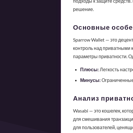
подходы к защите средств.
решение.
Основные особен
Sparrow Wallet — это децен
контроль над приватными к
параметры приватности. О
Плюсы:
Легкость настр
Минусы:
Ограниченные 
Анализ приватн
Wasabi — это кошелек, кот
для смешивания транзакций
для пользователей, ценящи