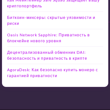
криптопортфель
Биткоин-миксеры: скрытые уязвимости и
риски
Oasis Network Sapphire: Приватность в
блокчейне нового уровня
Децентрализованный обменник DAI:
безопасность и приватность в крипте
AgoraDesk: Как безопасно купить монеро с
гарантией приватности