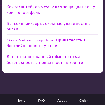
Как Meинтейнер Safe Squad защищает вашу
криптопортфель
Биткоин-миксеры: скрытые уязвимости и
риски
Oasis Network Sapphire: Приватность в
блокчейне нового уровня
Децентрализованный обменник DAI:
безопасность и приватность в крипте
Home
FAQ
About
Onion