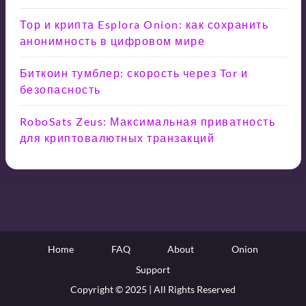
Тор и крипта Esplora Onion: как сохранить
анонимность в цифровом мире
Биткоин тумблер: скорость через Tor и
безопасность
RoboSats Zeus: Максимальная приватность
для криптовалютных транзакций
Home
FAQ
About
Onion
Support
Copyright © 2025 | All Rights Reserved