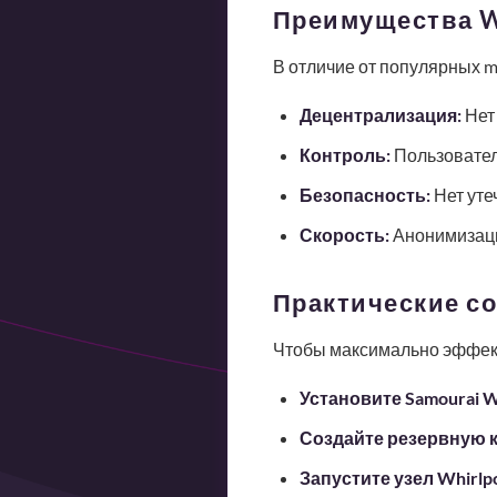
Преимущества Wh
В отличие от популярных mi
Децентрализация:
Нет 
Контроль:
Пользовател
Безопасность:
Нет уте
Скорость:
Анонимизаци
Практические со
Чтобы максимально эффект
Установите Samourai Wa
Создайте резервную 
Запустите узел Whirlpo