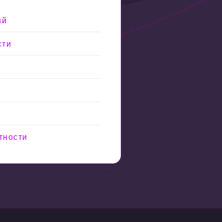
ий
сти
тности