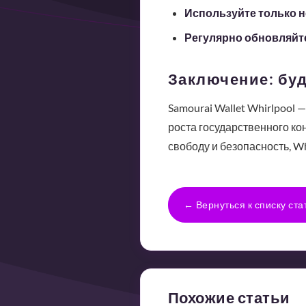
Используйте только н
Регулярно обновляйт
Заключение: буд
Samourai Wallet Whirlpool 
роста государственного кон
свободу и безопасность, Wh
← Вернуться к списку ста
Похожие статьи