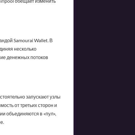
rlpool обещает изменить
дой Samourai Wallet. В
единяя несколько
ание денежных потоков
остоятельно запускают узлы
мость от третьих сторон и
ии объединяются в «пул»,
е.