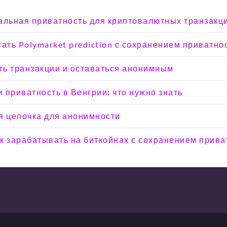
альная приватность для криптовалютных транзакц
вать Polymarket prediction с сохранением приватно
ыть транзакции и оставаться анонимным
 приватность в Венгрии: что нужно знать
я цепочка для анонимности
Как зарабатывать на биткойнах с сохранением прива