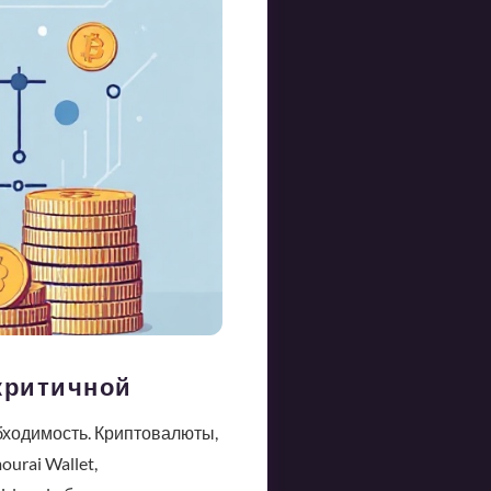
 критичной
бходимость. Криптовалюты,
urai Wallet,