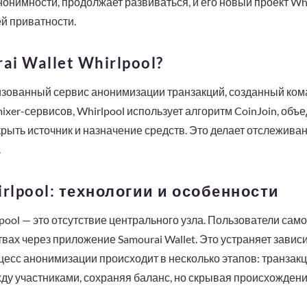
нимности, продолжает развиваться, и его новый проект Whi
й приватности.
ai Wallet Whirlpool?
изованный сервис анонимизации транзакций, созданный коман
xer-сервисов, Whirlpool использует алгоритм CoinJoin, объ
скрыть источник и назначение средств. Это делает отслежив
.
irlpool: технологии и особенности
ool — это отсутствие центрального узла. Пользователи сам
твах через приложение Samourai Wallet. Это устраняет зависи
цесс анонимизации происходит в несколько этапов: транзакц
у участниками, сохраняя баланс, но скрывая происхождени