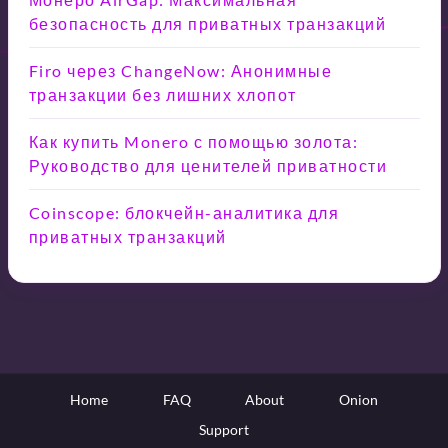
безопасность для приватных транзакций
Firo через ChangeNow: Анонимные
транзакции без лишних хлопот
Как купить Monero с помощью золота:
Руководство для ценителей приватности
Coinscope: блокчейн-аналитика для
приватных транзакций
Home
FAQ
About
Onion
Support