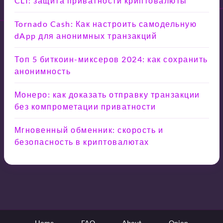
CLI: защита приватности криптовалюты
Tornado Cash: Как настроить самодельную
dApp для анонимных транзакций
Топ 5 биткоин-миксеров 2024: как сохранить
анонимность
Монеро: как доказать отправку транзакции
без компрометации приватности
Мгновенный обменник: скорость и
безопасность в криптовалютах
Home
FAQ
About
Onion