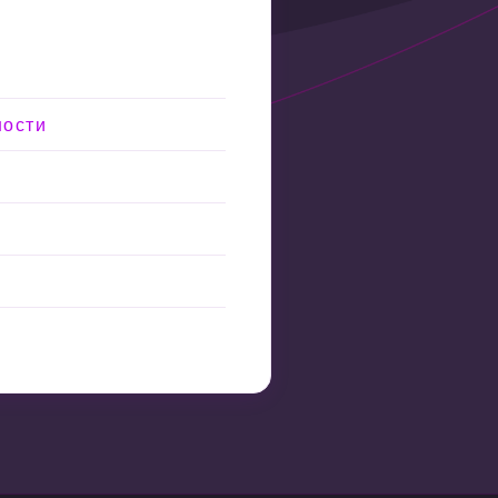
ности