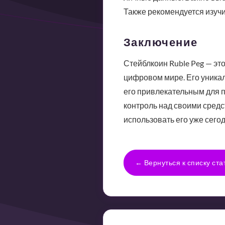
Также рекомендуется изучи
Заключение
Стейблкоин Ruble Peg — эт
цифровом мире. Его уникал
его привлекательным для 
контроль над своими средс
использовать его уже сег
← Вернуться к списку ста