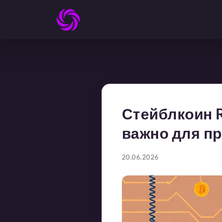
Стейблкоин R
важно для п
20.06.2026