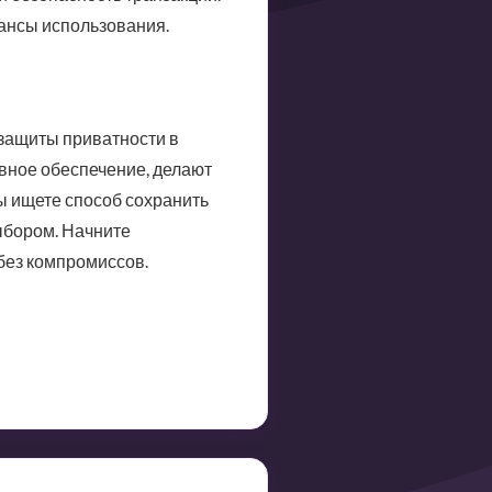
юансы использования.
 защиты приватности в
вное обеспечение, делают
ы ищете способ сохранить
ыбором. Начните
без компромиссов.