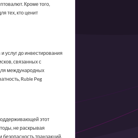
птовалют. Кроме того,
ля тех, кто ценит
 и услуг до инвестирования
исков, связанных с
т для международных
атность, Ruble Peg
 поддерживающей этот
етоды, не раскрывая
 безопасность транзакций.