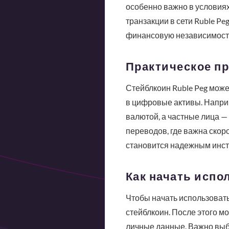
особенно важно в условиях
транзакции в сети Ruble Pe
финансовую независимост
Практическое пр
Стейблкоин Ruble Peg може
в цифровые активы. Наприм
валютой, а частные лица —
переводов, где важна скоро
становится надежным инст
Как начать испо
Чтобы начать использовать
стейблкоин. После этого м
личные данные. Важно выб