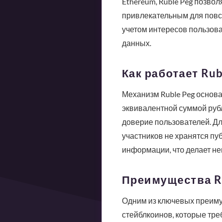
Ethereum, Ruble Peg позвол
привлекательным для повсе
учетом интересов пользова
данных.
Как работает Rub
Механизм Ruble Peg основ
эквивалентной суммой рубл
доверие пользователей. Дл
участников не хранятся пу
информации, что делает н
Преимущества Ru
Одним из ключевых преимущ
стейблкоинов, которые тре