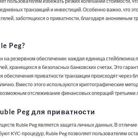
яет пользователям избежать резких колебаний стоимости, что
дневных транзакций и инвестиций. Особенно важно, что это
телей, заботящихся о приватности, благодаря анонимным т
le Peg?
ан на резервном обеспечении: каждая единица стейблкоина
ей, хранящихся в безопасных банковских счетах. Это гарант
я обеспечения приватности транзакции происходят через бл
блично. Вместо этого используются криптографические мет
евозможным отслеживание финансовых операций третьими 
ble Peg для приватности
еств Ruble Peg является защита личных данных. В отличие 
буют KYC-процедур, Ruble Peg позволяет пользователям ост