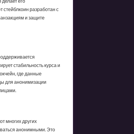
 делает его
т стейблкоин разработан с
ранзакциям и защите
 поддерживается
ирует стабильность курса и
окчейн, где данные
оды для анонимизации
лицами.
от многих других
аваться анонимными. Это