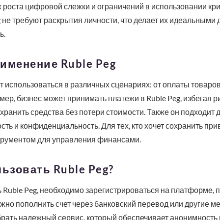
 роста цифровой слежки и ограничений в использовании кри
g не требуют раскрытия личности, что делает их идеальными д
ь.
именение Ruble Peg
т использоваться в различных сценариях: от оплаты товаров
ер, бизнес может принимать платежи в Ruble Peg, избегая р
 хранить средства без потери стоимости. Также он подходи
сть и конфиденциальность. Для тех, кто хочет сохранить прив
рументом для управления финансами.
льзовать Ruble Peg?
 Ruble Peg, необходимо зарегистрироваться на платформе,
ожно пополнить счет через банковский перевод или другие м
рать надежный сервис, который обеспечивает анонимность и