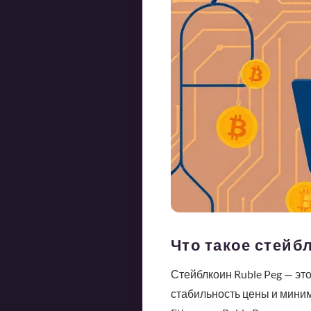
Что такое стейбл
Стейблкоин Ruble Peg — эт
стабильность цены и миними