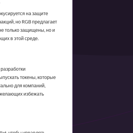
а
окусируется на защите
акций, но RGB предлагает
не только защищены, но и
щих в этой среде.
 разработки
ыпускать токены, которые
уально для компаний,
, желающих избежать
et, чтобы управлять