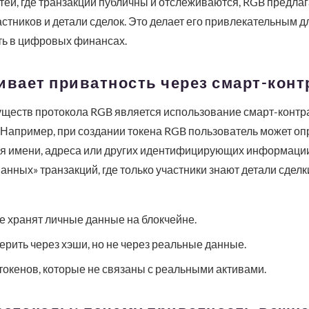
ей, где транзакции публичны и отслеживаются, RGB предла
стников и детали сделок. Это делает его привлекательным 
ть в цифровых финансах.
ивает приватность через смарт-кон
ществ протокола RGB является использование смарт-контра
Например, при создании токена RGB пользователь может оп
я имени, адреса или других идентифицирующих информации. 
нных» транзакций, где только участники знают детали сдел
е хранят личные данные на блокчейне.
рить через хэши, но не через реальные данные.
окенов, которые не связаны с реальными активами.