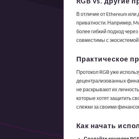
RGB vs. другие 
В отличие от Ethereum или
приватности. Например, Mo
более гибкий подход через
совместимы с экосистемой 
Практическое п
Протокол RGB уже использу
децентрализованных финан
не раскрывают их личность
которые хотят защитить св
слежки за своими финанс
Как начать испо
Создайте кошелек RGB