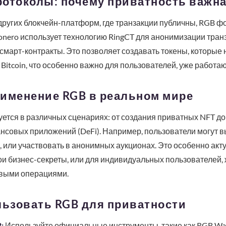
протоколы: почему приватность важн
 других блокчейн-платформ, где транзакции публичны, RGB ф
nero использует технологию RingCT для анонимизации транз
 смарт-контракты. Это позволяет создавать токены, которые 
Bitcoin, что особенно важно для пользователей, уже работаю
рименение RGB в реальном мире
ется в различных сценариях: от создания приватных NFT до
совых приложений (DeFi). Например, пользователи могут в
, или участвовать в анонимных аукционах. Это особенно акт
ои бизнес-секреты, или для индивидуальных пользователей
овыми операциями.
льзовать RGB для приватности
:
Используйте официальные инструменты, такие как RGB Wall