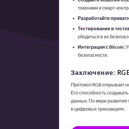
токенами и смарт-контр
Разработайте приват
Тестирование в тестов
убедиться в их безопасн
Интеграция с Bitcoin:
У
безопасности.
Заключение: RG
Протокол RGB открывает но
Его способность создават
данных. По мере развития т
в цифровых транзакциях.