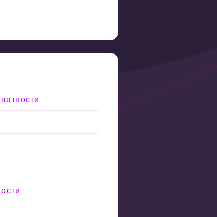
иватности
ности