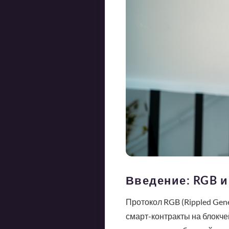
Введение: RGB и
Протокол RGB (Rippled Gene
смарт-контракты на блокчей