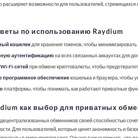
то расширяет возможности для пользователей, стремящихся 
оветы по использованию Raydium
ный кошелек
для хранения токенов, чтобы минимизировать 
рную аутентификацию
на всех связанных аккаунтах для д
Wi-Fi-сетей
при обмене криптовалюты, чтобы предотвратит
е программное обеспечение
кошелька и браузера, чтобы у
ю
платформы, чтобы понимать, как работают приватные фун
ydium как выбор для приватных обм
децентрализованных обменников своей способностью сочета
ости. Для пользователей, которые ценят анонимность и безо
оризонты в мире криптовалют. Однако важно помнить, что д