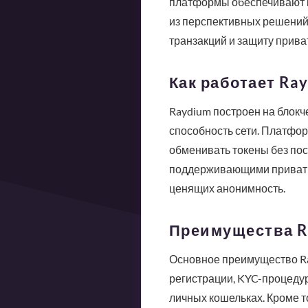
платформы обеспечивают пр
из перспективных решений 
транзакций и защиту прива
Как работает Ra
Raydium построен на блокч
способность сети. Платфо
обменивать токены без пос
поддерживающими приватные
ценящих анонимность.
Преимущества R
Основное преимущество Ra
регистрации, KYC-процедур
личных кошельках. Кроме т