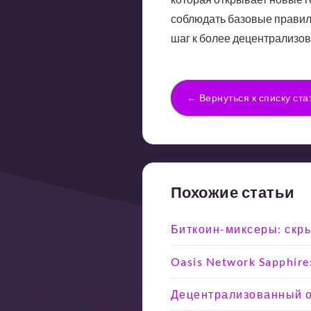
соблюдать базовые правила
шаг к более децентрализо
← Вернуться к списку ста
Похожие статьи
Биткоин-миксеры: скры
Oasis Network Sapphir
Децентрализованный об