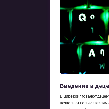
Введение в дец
В мире криптовалют децен
позволяют пользователям 