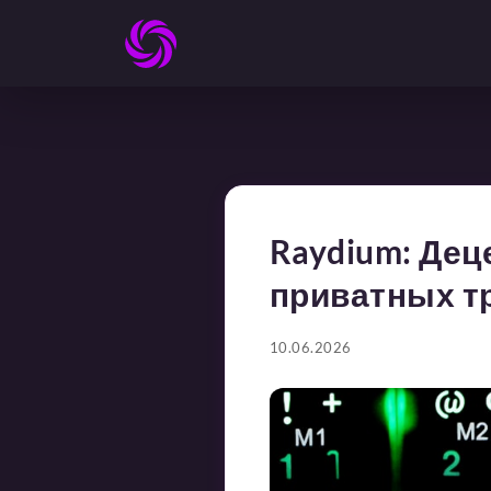
Raydium: Де
приватных т
10.06.2026