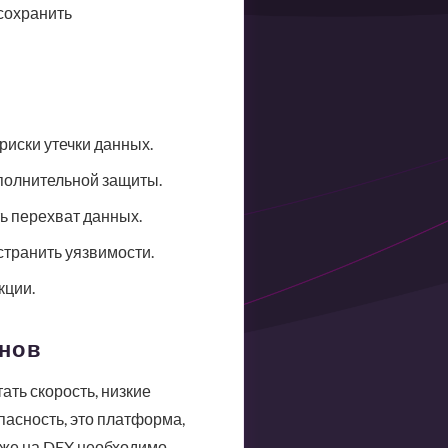
сохранить
риски утечки данных.
ополнительной защиты.
ь перехват данных.
странить уязвимости.
кции.
енов
ть скорость, низкие
пасность, это платформа,
аже на DEX необходимо