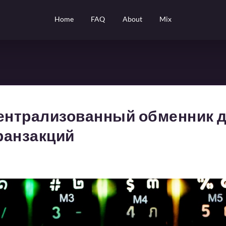
Home
FAQ
About
Mix
централизованный обменник 
ранзакций