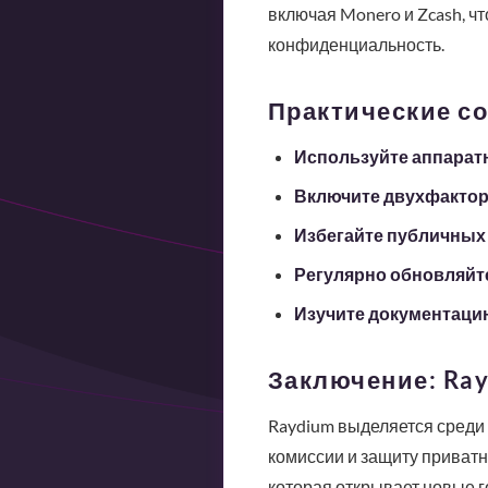
включая Monero и Zcash, ч
конфиденциальность.
Практические с
Используйте аппарат
Включите двухфакто
Избегайте публичных 
Регулярно обновляйт
Изучите документаци
Заключение: Ra
Raydium выделяется среди 
комиссии и защиту приватн
которая открывает новые г