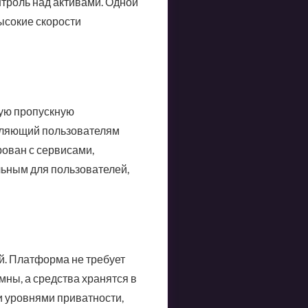
троль над активами. Одной
ысокие скорости
кую пропускную
воляющий пользователям
рован с сервисами,
льным для пользователей,
й. Платформа не требует
ны, а средства хранятся в
и уровнями приватности,