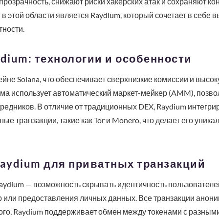
озрачность, снижают риски хакерских атак и сохраняют кон
в этой области является Raydium, который сочетает в себе в
тности.
ydium: технологии и особенности
ейне Solana, что обеспечивает сверхнизкие комиссии и высо
рма использует автоматический маркет-мейкер (AMM), поз
редников. В отличие от традиционных DEX, Raydium интегри
 транзакции, такие как Tor и Monero, что делает его уника
aydium для приватных транзакций
ydium — возможность скрывать идентичность пользователе
 или предоставления личных данных. Все транзакции аноним
ого, Raydium поддерживает обмен между токенами с разным