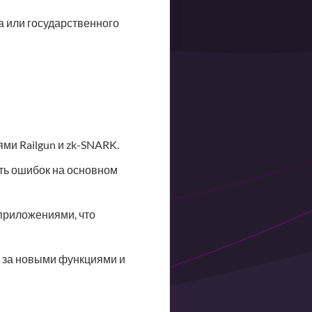
а или государственного
ми Railgun и zk-SNARK.
ать ошибок на основном
приложениями, что
ь за новыми функциями и