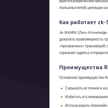
криптографический механи
пользователей, ценящих а
Как работает zk-
zk-SNARK (Zero-Knowledge S
доказать правомерность тр
«прозрачных» транзакций, 
скрывает адреса отправите
Преимущества Ra
Основное преимущество Rai
Скрывать источник и на
Избегать отслеживания
Использовать блокчейн 