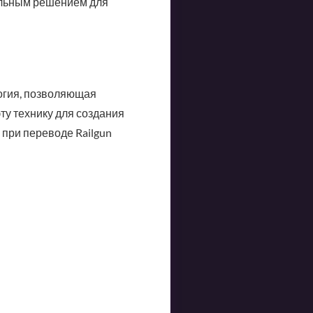
альным решением для
логия, позволяющая
ту технику для создания
 при переводе Railgun