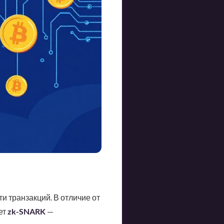
и транзакций. В отличие от
ет
zk-SNARK
—