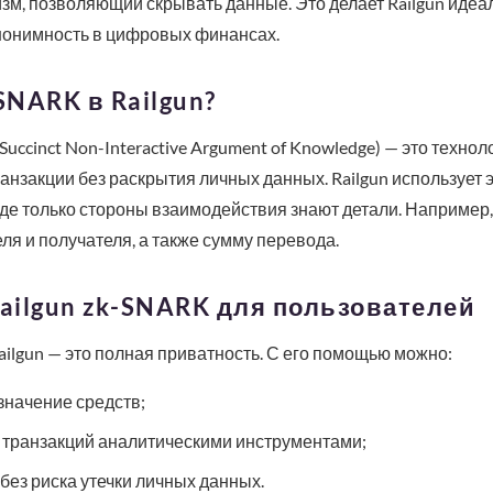
зм, позволяющий скрывать данные. Это делает Railgun иде
нонимность в цифровых финансах.
SNARK в Railgun?
uccinct Non-Interactive Argument of Knowledge) — это техно
анзакции без раскрытия личных данных. Railgun использует э
где только стороны взаимодействия знают детали. Например,
ля и получателя, а также сумму перевода.
ilgun zk-SNARK для пользователей
lgun — это полная приватность. С его помощью можно:
значение средств;
 транзакций аналитическими инструментами;
без риска утечки личных данных.