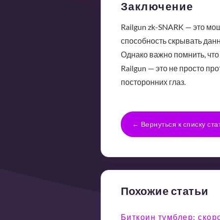
Заключение
Railgun zk-SNARK — это мо
способность скрывать дан
Однако важно помнить, что
Railgun — это не просто п
посторонних глаз.
← Вернуться к списку ста
Похожие статьи
Биткоин тумблер: скоро