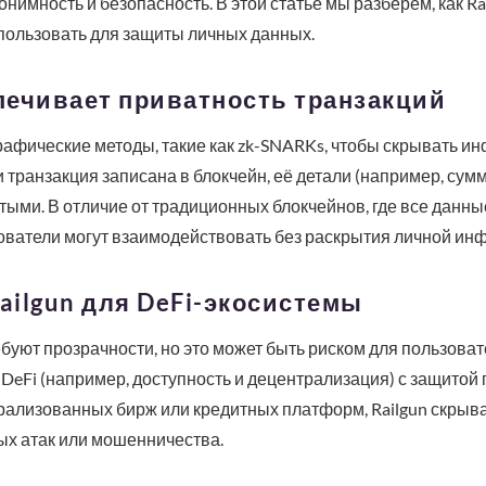
нимность и безопасность. В этой статье мы разберем, как Ra
использовать для защиты личных данных.
спечивает приватность транзакций
графические методы, такие как zk-SNARKs, чтобы скрывать и
и транзакция записана в блокчейн, её детали (например, сум
тыми. В отличие от традиционных блокчейнов, где все данные
зователи могут взаимодействовать без раскрытия личной ин
ilgun для DeFi-экосистемы
буют прозрачности, но это может быть риском для пользовате
eFi (например, доступность и децентрализация) с защитой 
ализованных бирж или кредитных платформ, Railgun скрыва
ых атак или мошенничества.