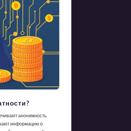
атности?
печивают анонимность
рывают информацию о