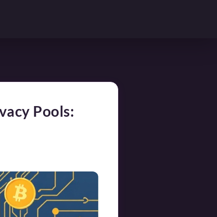
acy Pools: