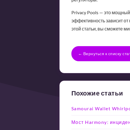
Privacy Pools — это мощны
эффективность зависит от 
этой статьи, вы сможете м
← Вернуться к списку ста
Похожие статьи
Samourai Wallet Whirlp
Мост Harmony: инциден