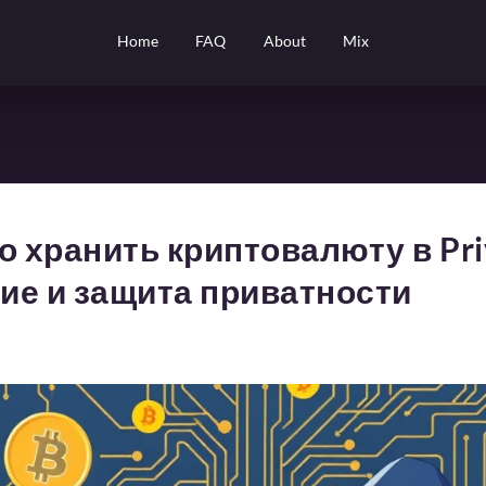
Home
FAQ
About
Mix
о хранить криптовалюту в Priv
ие и защита приватности