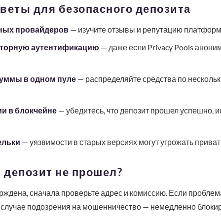
веты для безопасного депозита
ных провайдеров
— изучите отзывы и репутацию платформ
кторную аутентификацию
— даже если Privacy Pools анони
суммы в одном пуле
— распределяйте средства по несколь
и в блокчейне
— убедитесь, что депозит прошел успешно, 
ельки
— уязвимости в старых версиях могут угрожать приват
и депозит не прошел?
рждена, сначала проверьте адрес и комиссию. Если проблема
 случае подозрения на мошенничество — немедленно блокир