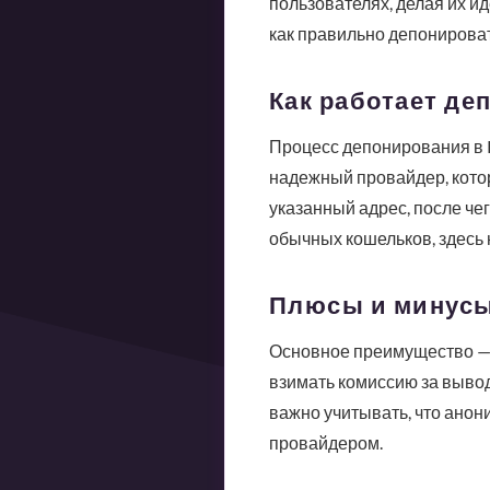
пользователях, делая их и
как правильно депонировать
Как работает деп
Процесс депонирования в P
надежный провайдер, кото
указанный адрес, после чег
обычных кошельков, здесь
Плюсы и минусы 
Основное преимущество — 
взимать комиссию за вывод
важно учитывать, что анон
провайдером.