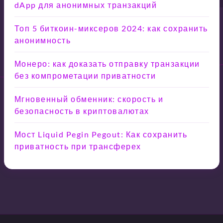
dApp для анонимных транзакций
Топ 5 биткоин-миксеров 2024: как сохранить
анонимность
Монеро: как доказать отправку транзакции
без компрометации приватности
Мгновенный обменник: скорость и
безопасность в криптовалютах
Мост Liquid Pegin Pegout: Как сохранить
приватность при трансферех