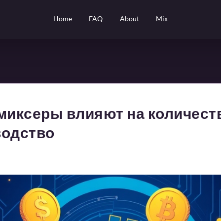
Home
FAQ
About
Mix
миксеры влияют на количест
водство