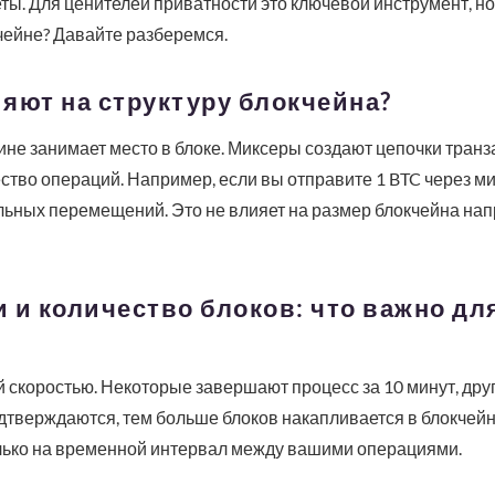
ы. Для ценителей приватности это ключевой инструмент, но
чейне? Давайте разберемся.
яют на структуру блокчейна?
ине занимает место в блоке. Миксеры создают цепочки транз
тво операций. Например, если вы отправите 1 BTC через ми
льных перемещений. Это не влияет на размер блокчейна нап
 и количество блоков: что важно дл
 скоростью. Некоторые завершают процесс за 10 минут, друг
тверждаются, тем больше блоков накапливается в блокчейне
олько на временной интервал между вашими операциями.