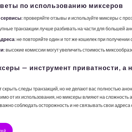
оветы по использованию миксеров
 сервисы
: проверяйте отзывы и используйте миксеры с про
рупные транзакции лучше разбивать на части для большей а
адреса
: не повторяйте один и тот же кошелек при получении 
ми
: высокие комиссии могут увеличить стоимость миксообраз
серы — инструмент приватности, а н
скрыть следы транзакций, но не делают вас полностью ано
симо от их использования, но миксеры влияют на сложность 
важно соблюдать осторожность и не связывать свои адреса
тей