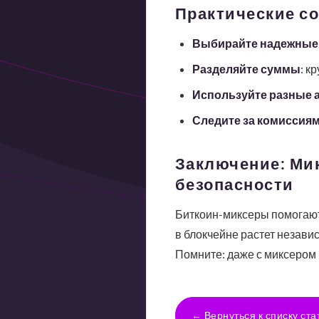
Практические с
Выбирайте надежные
Разделяйте суммы
: к
Используйте разные 
Следите за комиссия
Заключение: Мик
безопасности
Биткоин-миксеры помогают 
в блокчейне растет незави
Помните: даже с миксером 
← Вернуться к списку ста