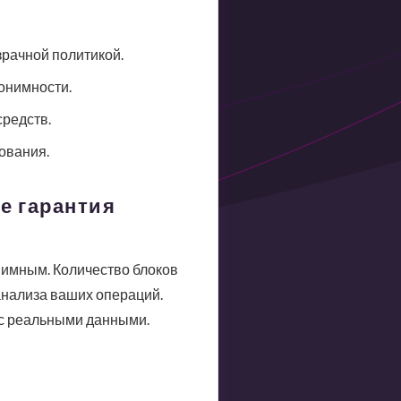
зрачной политикой.
нонимности.
средств.
ования.
е гарантия
нимным. Количество блоков
анализа ваших операций.
 с реальными данными.