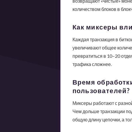
возвращают «чистые» монет
количеством блоков в блок
Как миксеры вли
Каждая транзакция в битко
увеличивают общее количес
превратиться в 10–20 отде
трафика сложнее.
Время обработки
пользователей?
Миксеры работают с разной
Чем дольше транзакции под
общую длину цепочки, а т