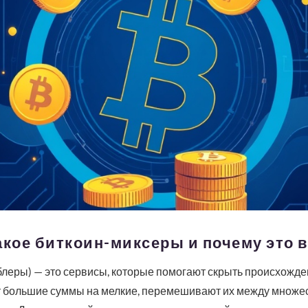
акое биткоин-миксеры и почему это 
блеры) — это сервисы, которые помогают скрыть происхожд
т большие суммы на мелкие, перемешивают их между множе