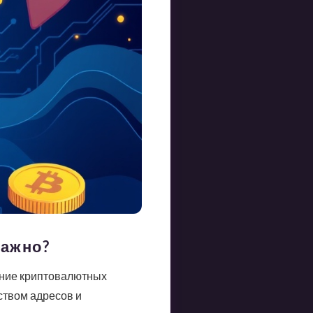
важно?
ение криптовалютных
ством адресов и