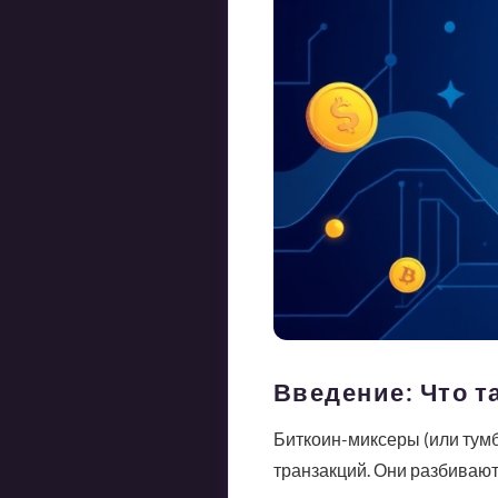
Введение: Что т
Биткоин-миксеры (или тум
транзакций. Они разбиваю