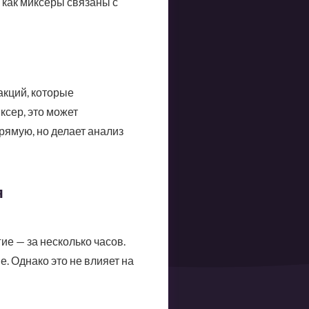
 как миксеры связаны с
акций, которые
ксер, это может
рямую, но делает анализ
я
ие — за несколько часов.
. Однако это не влияет на