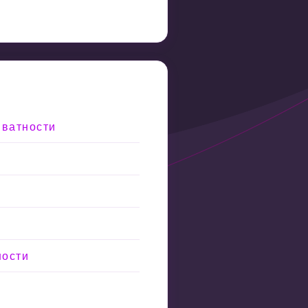
иватности
ности