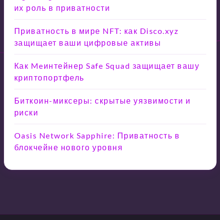
их роль в приватности
Приватность в мире NFT: как Disco.xyz
защищает ваши цифровые активы
Как Meинтейнер Safe Squad защищает вашу
криптопортфель
Биткоин-миксеры: скрытые уязвимости и
риски
Oasis Network Sapphire: Приватность в
блокчейне нового уровня