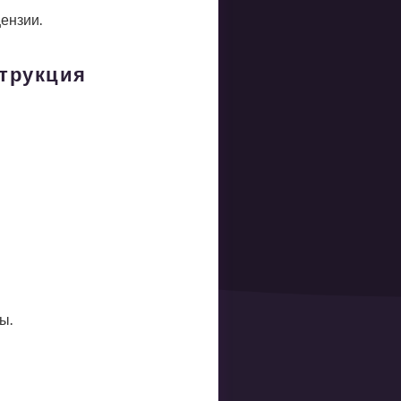
ензии.
струкция
ы.