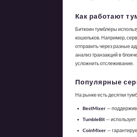
Как работают ту
Биткоин тумблеры использ
кошельков. Например, серви
отправить через разные адр
анализ транзакций в блок
усложнить отслеживание.
Популярные сер
На рынке есть десятки тум
BestMixer
— поддержива
TumbleBit
— использует 
CoinMixer
— гарантируе