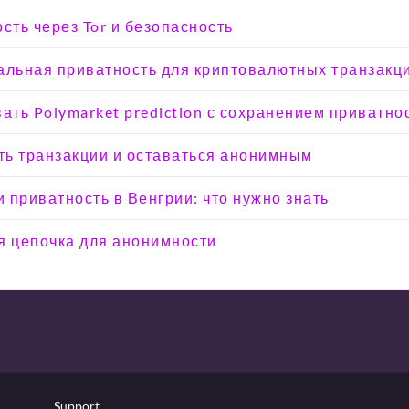
сть через Tor и безопасность
альная приватность для криптовалютных транзакц
вать Polymarket prediction с сохранением приватно
ыть транзакции и оставаться анонимным
 приватность в Венгрии: что нужно знать
я цепочка для анонимности
Support