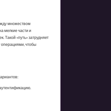
ежду множеством
на мелкие части и
к. Такой «путь» затрудняет
у операциями, чтобы
вариантов:
 аутентификацию.