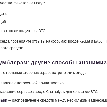
честно. Некоторые могут:
ств.
ций.
во после получения BTC.
сегда проверяйте отзывы на форумах вроде Reddit и BitcoinT
рата средств.
умблерам: другие способы аноними
ь с третьими сторонами, рассмотрите эти методы:
валюта с встроенной приватностью.
зование сервисов вроде Chainalysis для «очистки» BTC.
льки
— распределение средств между несколькими адресами