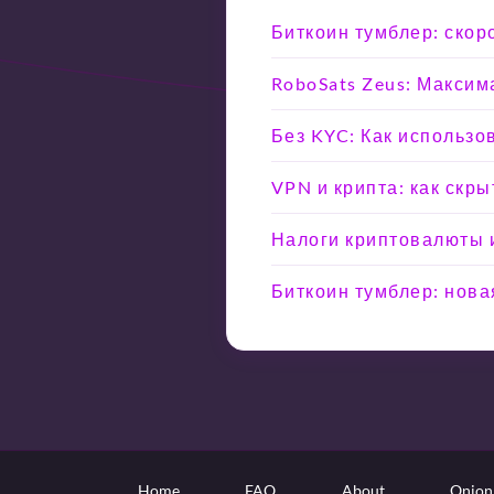
Биткоин тумблер: скоро
RoboSats Zeus: Максим
Без KYC: Как использо
VPN и крипта: как скр
Налоги криптовалюты и
Биткоин тумблер: нова
Home
FAQ
About
Onion