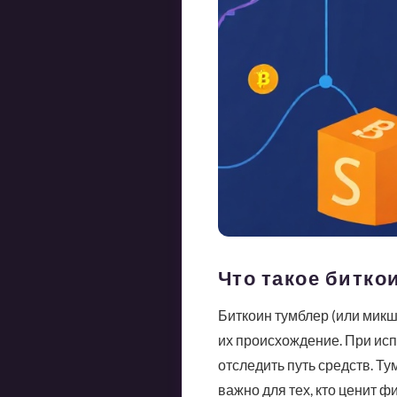
Что такое битко
Биткоин тумблер (или микш
их происхождение. При исп
отследить путь средств. Т
важно для тех, кто ценит 