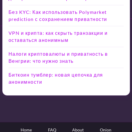
Без KYC: Как использовать Polymarket
prediction с сохранением приватности
VPN и крипта: как скрыть транзакции и
оставаться анонимным
Налоги криптовалюты и приватность в
Венгрии: что нужно знать
Биткоин тумблер: новая цепочка для
анонимности
Home
FAQ
About
Onion