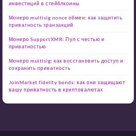
инвестиций в стейблкоины
Монеро multisig nonce обмен: как защитить
приватность транзакций
Монеро SupportXMR: Пул с честью и
приватностью
Монеро multisig: как восстановить доступ и
сохранить приватность
JoinMarket fidelity bonds: как они защищают
вашу приватность в криптовалютах