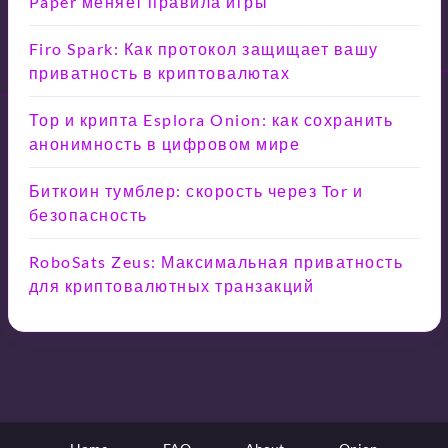
Paper меняет правила игры
Firo Spark: Как протокол защищает вашу
приватность в криптовалютах
Тор и крипта Esplora Onion: как сохранить
анонимность в цифровом мире
Биткоин тумблер: скорость через Tor и
безопасность
RoboSats Zeus: Максимальная приватность
для криптовалютных транзакций