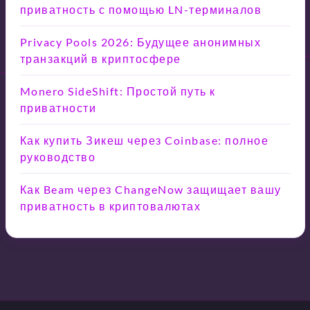
приватность с помощью LN-терминалов
Privacy Pools 2026: Будущее анонимных
транзакций в криптосфере
Monero SideShift: Простой путь к
приватности
Как купить Зикеш через Coinbase: полное
руководство
Как Beam через ChangeNow защищает вашу
приватность в криптовалютах