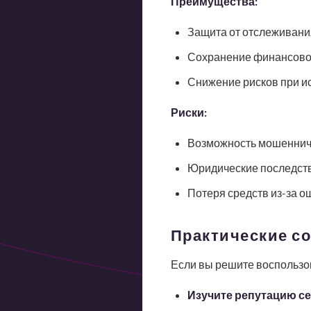
Преимущества:
Защита от отслеживани
Сохранение финансовой
Снижение рисков при и
Риски:
Возможность мошеннич
Юридические последств
Потеря средств из-за о
Практические с
Если вы решите воспользо
Изучите репутацию с