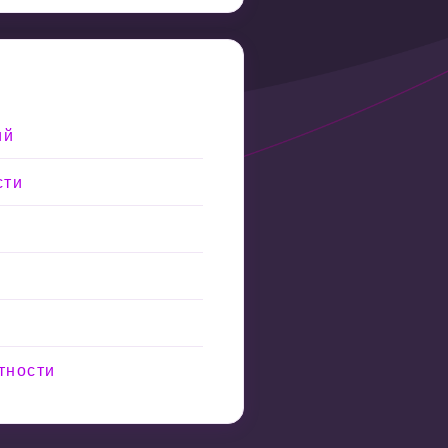
ий
сти
тности