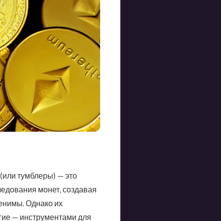
(или тумблеры) — это
ледования монет, создавая
енимы. Однако их
гие — инструментами для