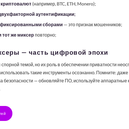
 криптовалют
(например, BTC, ETH, Monero);
 двухфакторной аутентификации;
с фиксированными сборами
— это признак мошенников;
 тот же миксер
повторно;
ксеры — часть цифровой эпохи
спорной темой, но их роль в обеспечении приватности нео
 использовать такие инструменты осознанно. Помните: даже
а безопасности — обновляйте ПО, используйте аппаратные 
.
тей