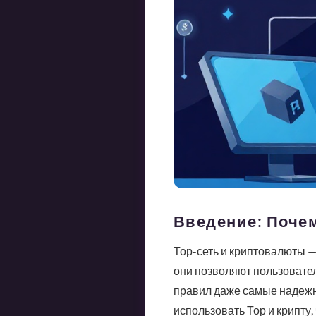
Введение: Почем
Тор-сеть и криптовалюты —
они позволяют пользовател
правил даже самые надежны
использовать Тор и крипту,