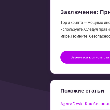
Заключение: Пр
Тор и крипта — мощные инс
используете. Следуя прав
мире. Помните: безопасност
← Вернуться к списку ста
Похожие статьи
AgoraDesk: Как безопа