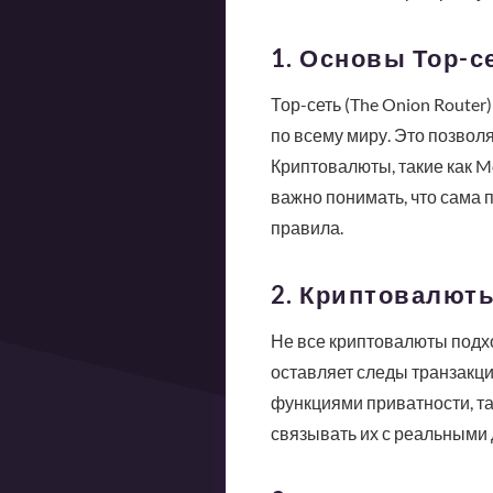
1. Основы Тор-с
Тор-сеть (The Onion Router
по всему миру. Это позвол
Криптовалюты, такие как Mo
важно понимать, что сама 
правила.
2. Криптовалюты
Не все криптовалюты подход
оставляет следы транзакц
функциями приватности, та
связывать их с реальными