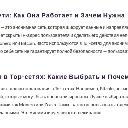
ети: Как Она Работает и Зачем Нужна
) — это анонимная сеть, которая шифрует данные и направляе
яет скрыть IP-адрес пользователя и сделать его действия н
nero или Bitcoin, часто используются в Tor-сетях для анон
по себе сеть не гарантирует полной безопасности — пользов
 в Тор-сетях: Какие Выбрать и Поче
ят для использования в Tor-сетях. Например, Bitcoin, несм
ий, которые могут быть проанализированы. Лучше выбирать
кими как Monero или Zcash. Также важно использовать отдел
 данными. Это минимизирует риск отслеживания.