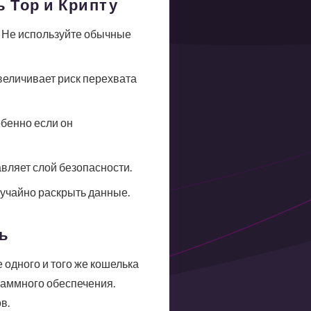
ь Тор и Крипту
. Не используйте обычные
величивает риск перехвата
обенно если он
авляет слой безопасности.
учайно раскрыть данные.
ь
 одного и того же кошелька
раммного обеспечения.
в.