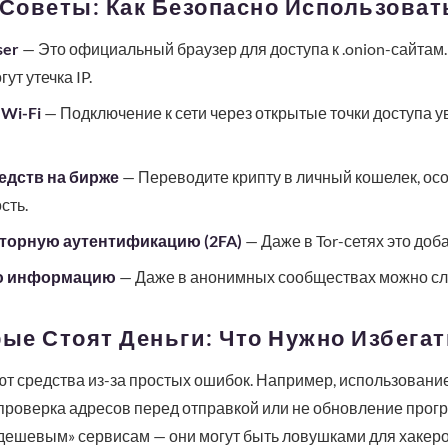
 Советы: Как Безопасно Использоват
ser
— Это официальный браузер для доступа к .onion-сайтам
ут утечка IP.
Wi-Fi
— Подключение к сети через открытые точки доступа у
едств на бирже
— Переводите крипту в личный кошелек, ос
сть.
торную аутентификацию (2FA)
— Даже в Tor-сетях это доб
ую информацию
— Даже в анонимных сообществах можно сл
рые Стоят Деньги: Что Нужно Избегат
т средства из-за простых ошибок. Например, использование
 проверка адресов перед отправкой или не обновление прог
дешевым» сервисам — они могут быть ловушками для хакеро