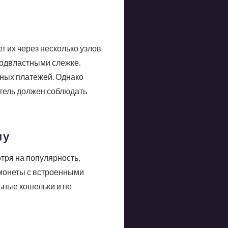
т их через несколько узлов
еподвластными слежке.
имных платежей. Однако
атель должен соблюдать
му
отря на популярность,
 монеты с встроенными
ьные кошельки и не