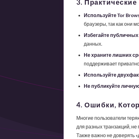
3. Практические
Используйте Tor Brow
браузеры, так как они мог
Избегайте публичных 
данных.
Не храните лишних ср
поддерживает приватно
Используйте двухфак
Не публикуйте личн
4. Ошибки, Кото
Многие пользователи теряю
для разных транзакций, не
Также важно не доверять «