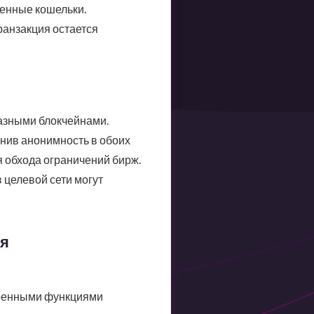
енные кошельки.
транзакция остается
разными блокчейнами.
анив анонимность в обоих
я обхода ограничений бирж.
 целевой сети могут
ия
строенными функциями