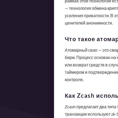
рамках этой технологии ес
— технология обмена крип
усиления приватности. В э
ценителей анонимности.
Что такое атома
Атомарный свап — это сма
бирж. Процесс основан на х
или возврат средств в случ
таймером и подтверждение
контроля.
Как Zcash испол
Zcash предлагает два типа 
транзакции используют zk-