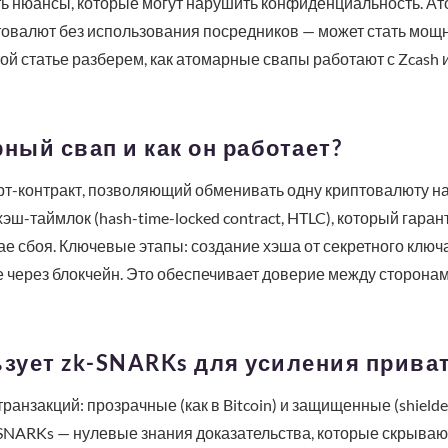
ть нюансы, которые могут нарушить конфиденциальность. Ат
товалют без использования посредников — может стать мощ
той статье разберем, как атомарные свапы работают с Zcash
рный свап и как он работает?
рт-контракт, позволяющий обменивать одну криптовалюту на
эш-таймлок (hash-time-locked contract, HTLC), который гара
ае сбоя. Ключевые этапы: создание хэша от секретного ключа
 через блокчейн. Это обеспечивает доверие между сторонам
ьзует zk-SNARKs для усиления прива
транзакций: прозрачные (как в Bitcoin) и защищенные (shiel
SNARKs — нулевые знания доказательства, которые скрываю