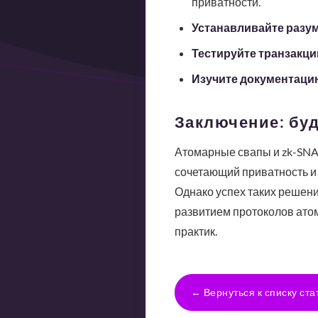
приватности.
Устанавливайте разу
Тестируйте транзакци
Изучите документаци
Заключение: бу
Атомарные свапы и zk-SNA
сочетающий приватность и 
Однако успех таких решени
развитием протоколов атом
практик.
← Вернуться к списку ста