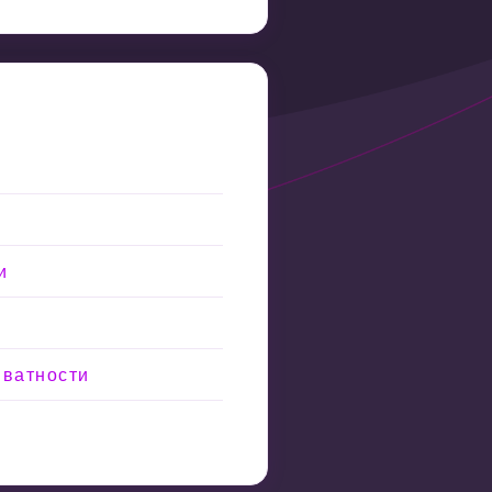
и
иватности