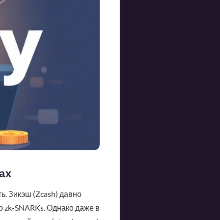
ах
. Зикэш (Zcash) давно
ю zk-SNARKs. Однако даже в