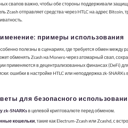
ных свапов важно, чтобы обе стороны поддерживали защищ
ь Zcash отправляет средства через HTLC на адрес Bitcoin, 
иватность.
рименение: примеры использования
собенно полезны в сценариях, где требуется обмен между 
жет обменять Zcash на Monero через атомарный свап, сохр
кции применяются в децентрализованных финансах (DeFi) дл
ски: ошибки в настройке HTLC или неподдержка zk-SNARKs в
оветы для безопасного использован
у zk-SNARKs
в целевой криптовалюте перед обменом.
нные кошельки
, такие как Electrum-Zcash или Zcashd, с в