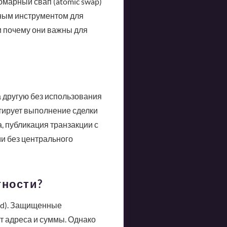
омарный свап (atomic swap)
ным инструментом для
 и почему они важны для
 другую без использования
нтирует выполнение сделки
, публикация транзакции с
и без центрального
тности?
ded). Защищенные
т адреса и суммы. Однако