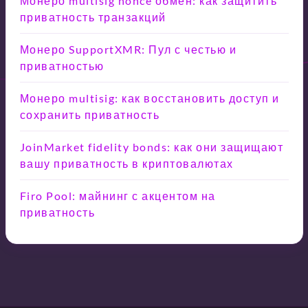
Монеро multisig nonce обмен: как защитить
приватность транзакций
Монеро SupportXMR: Пул с честью и
приватностью
Монеро multisig: как восстановить доступ и
сохранить приватность
JoinMarket fidelity bonds: как они защищают
вашу приватность в криптовалютах
Firo Pool: майнинг с акцентом на
приватность