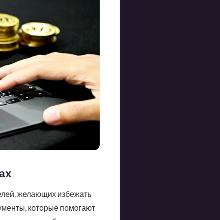
ах
елей, желающих избежать
рументы, которые помогают