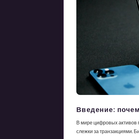
Введение: почем
В мире цифровых активов 
слежки за транзакциями. Б