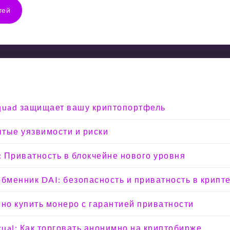
тей
Squad защищает вашу криптопортфель
тые уязвимости и риски
e: Приватность в блокчейне нового уровня
менник DAI: безопасность и приватность в крипт
сно купить монеро с гарантией приватности
tual: Как торговать анонимно на криптобирже