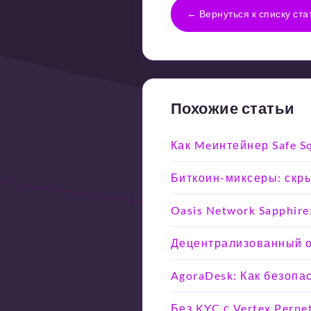
← Вернуться к списку ста
Похожие статьи
Как Meинтейнер Safe 
Биткоин-миксеры: скры
Oasis Network Sapphir
Децентрализованный об
AgoraDesk: Как безопа
Без KYC с Vertex Perpe