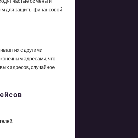
сходят частые обмены и
имым для защиты финансовой
ивает их с другими
 конечным адресами, что
овых адресов, случайное
лейсов
телей.