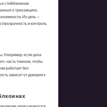
ных стейблкоинов
анные о транзакциях,
нонимности. Их цель —
 (прозрачность и контроль
ы. Например, если цена
ет» часть токенов, чтобы
изм работает без
ость зависит от доверия к
блкоинах
ранзакции записываются в