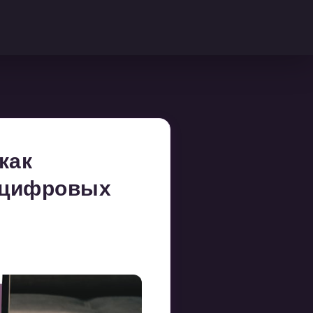
как
в цифровых