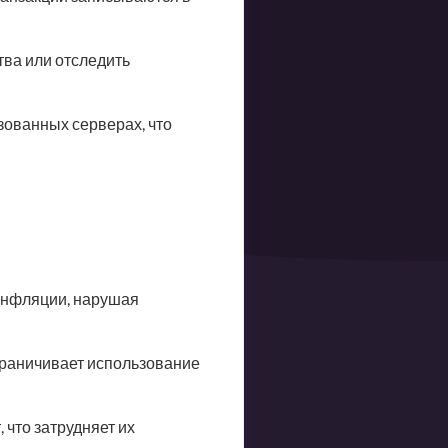
ва или отследить
ованных серверах, что
инфляции, нарушая
граничивает использование
что затрудняет их