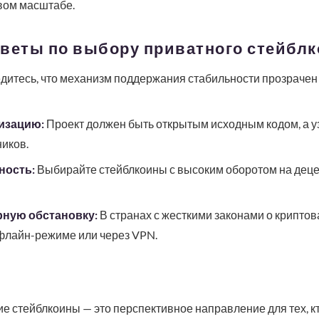
вом масштабе.
оветы по выбору приватного стейбл
дитесь, что механизм поддержания стабильности прозраче
изацию:
Проект должен быть открытым исходным кодом, а у
иков.
ность:
Выбирайте стейблкоины с высоким оборотом на дец
рную обстановку:
В странах с жесткими законами о крипто
офлайн-режиме или через VPN.
е стейблкоины — это перспективное направление для тех, 