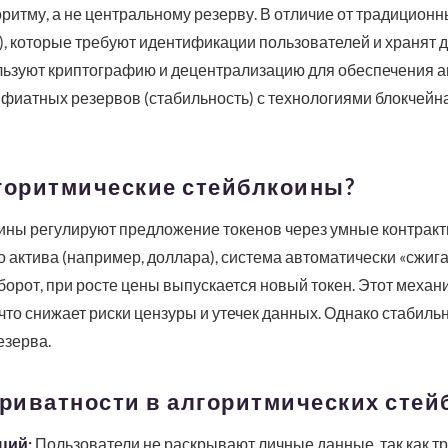
итму, а не центральному резерву. В отличие от традицион
, которые требуют идентификации пользователей и хранят д
ьзуют криптографию и децентрализацию для обеспечения а
иатных резервов (стабильность) с технологиями блокчейна
лгоритмические стейблкоины?
ины регулируют предложение токенов через умные контракт
 актива (например, доллара), система автоматически «сжига
борот, при росте цены выпускается новый токен. Этот механ
то снижает риски цензуры и утечек данных. Однако стабильн
езерва.
риватности в алгоритмических стей
ций:
Пользователи не раскрывают личные данные, так как т