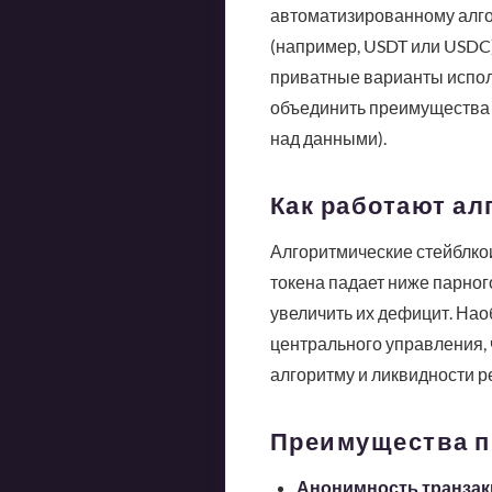
автоматизированному алгор
(например, USDT или USDC)
приватные варианты испол
объединить преимущества ф
над данными).
Как работают а
Алгоритмические стейблко
токена падает ниже парного
увеличить их дефицит. Нао
центрального управления, ч
алгоритму и ликвидности р
Преимущества п
Анонимность транзак