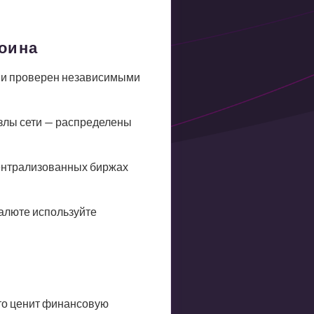
коина
н и проверен независимыми
злы сети — распределены
ентрализованных биржах
валюте используйте
кто ценит финансовую