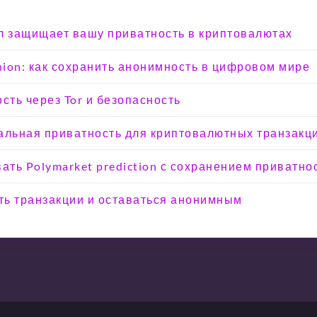
кол защищает вашу приватность в криптовалютах
Onion: как сохранить анонимность в цифровом мире
сть через Tor и безопасность
альная приватность для криптовалютных транзакц
вать Polymarket prediction с сохранением приватно
ыть транзакции и оставаться анонимным