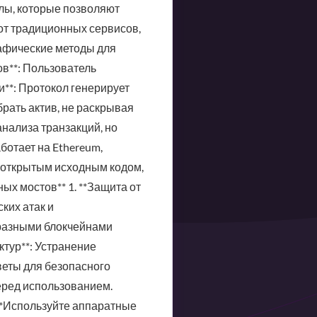
лы, которые позволяют
от традиционных сервисов,
афические методы для
в**: Пользователь
и**: Протокол генерирует
брать актив, не раскрывая
анализа транзакций, но
ботает на Ethereum,
 с открытым исходным кодом,
ых мостов** 1. **Защита от
ких атак и
 разными блокчейнами
ктур**: Устранение
веты для безопасного
еред использованием.
 **Используйте аппаратные