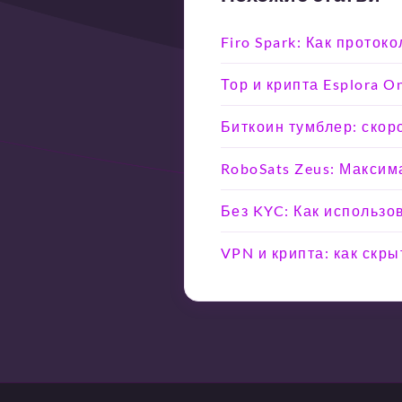
Firo Spark: Как прото
Тор и крипта Esplora 
Биткоин тумблер: скоро
RoboSats Zeus: Максим
Без KYC: Как использо
VPN и крипта: как скр