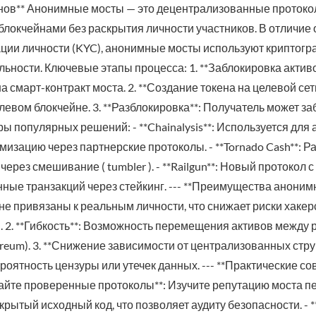
ов** Анонимные мосты — это децентрализованные протоко
локчейнами без раскрытия личности участников. В отличие 
ции личности (KYC), анонимные мосты используют криптогр
ности. Ключевые этапы процесса: 1. **Заблокировка активо
 смарт-контракт моста. 2. **Создание токена на целевой сет
евом блокчейне. 3. **Разблокировка**: Получатель может за
 популярных решений: - **Chainalysis**: Используется для 
изацию через партнерские протоколы. - **Tornado Cash**: Ра
через смешивание ( tumbler ). - **Railgun**: Новый протокол
ые транзакций через стейкинг. --- **Преимущества анонимн
не привязаны к реальным личности, что снижает риски хакерс
. 2. **Гибкость**: Возможность перемещения активов между
hereum). 3. **Снижение зависимости от централизованных стру
оятность цензуры или утечек данных. --- **Практические со
айте проверенные протоколы**: Изучите репутацию моста п
ткрытый исходный код, что позволяет аудиту безопасности. -