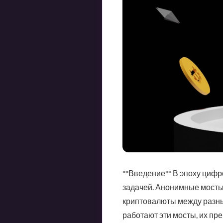
**Введение** В эпоху циф
задачей. Анонимные мосты
криптовалюты между разным
работают эти мосты, их пр