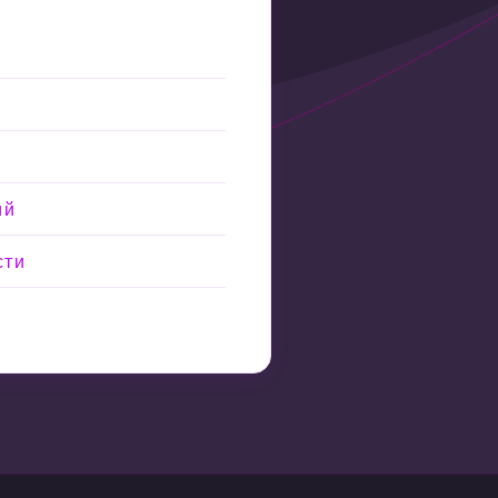
ий
сти