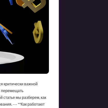
ся критически важной
м перемещать
 статье мы разберем, как
ания. --- **Как работают