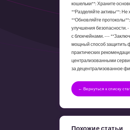
кошельки**: Храните основ
**Разделяйте активы**: Не 
**Обновляйте протоколы**
улучшения безопасности. -
с блокчейнами. --- **Закл
мощный способ защитить ф
практических рекомендаций
централизованными сервис
за децентрализованное фи
← Вернуться к списку ста
Похожие статьи