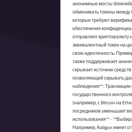
анонимные мосты блокчейн
обменивать токены между б
которые требуют верифика
обеспечения конфиденциаль
отправляет криптовалюту на
эквивалентный токен на цел
свою идентичность. Примеры
также поддерживает аноним
скрывает источник средств 
позволяющий скрывать данн
наблюдения**: Транзакции 
государственного контроля
(например, с Bitcoin на Et
посредников уменьшает вер
использования** - **Выбир
Например, Railgun имеет о