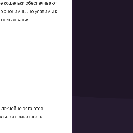
ые кошельки обеспечивают
ю анонимны, но уязвимы к
спользования.
 блокчейне остаются
альной приватности