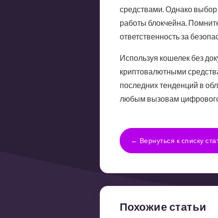
средствами. Однако выбор
работы блокчейна. Помните,
ответственность за безопас
Используя кошелек без док
криптовалютными средствам
последних тенденций в обл
любым вызовам цифрового
← Вернуться к списку ста
Похожие статьи