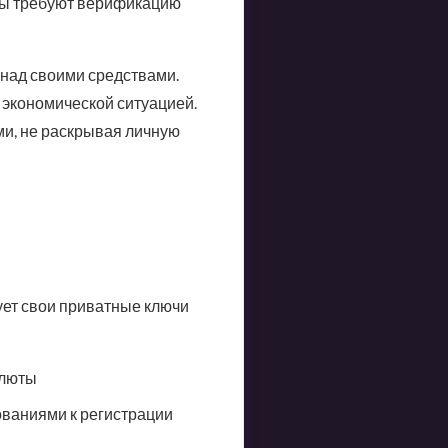
исы требуют верификацию
 над своими средствами.
й экономической ситуацией.
и, не раскрывая личную
ует свои приватные ключи
алюты
ваниями к регистрации