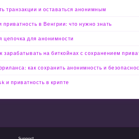
ыть транзакции и оставаться анонимным
 приватность в Венгрии: что нужно знать
я цепочка для анонимности
Как зарабатывать на биткойнах с сохранением прива
риланса: как сохранить анонимность и безопасно
sk и приватность в крипте
Support