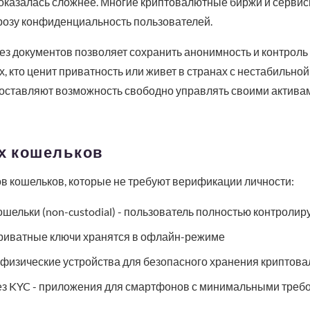
ь оказалась сложнее. Многие криптовалютные биржи и серв
угрозу конфиденциальность пользователей.
з документов позволяет сохранить анонимность и контроль
, кто ценит приватность или живет в странах с нестабильно
ставляют возможность свободно управлять своими активам
х кошельков
в кошельков, которые не требуют верификации личности:
ельки (non-custodial) - пользователь полностью контролир
риватные ключи хранятся в офлайн-режиме
 физические устройства для безопасного хранения криптов
з KYC - приложения для смартфонов с минимальными требо