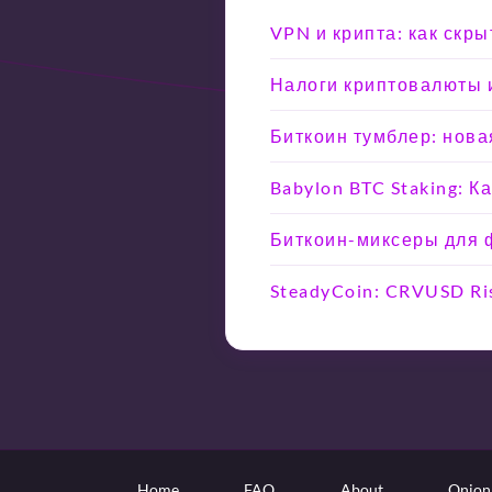
VPN и крипта: как скр
Налоги криптовалюты и
Биткоин тумблер: нова
Babylon BTC Staking: 
Биткоин-миксеры для ф
SteadyCoin: CRVUSD Ri
Home
FAQ
About
Onion