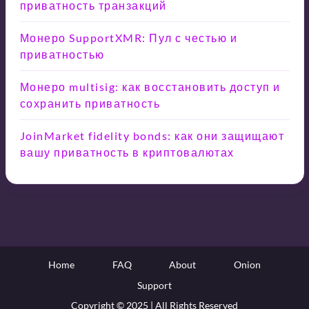
приватность транзакций
Монеро SupportXMR: Пул с честью и
приватностью
Монеро multisig: как восстановить доступ и
сохранить приватность
JoinMarket fidelity bonds: как они защищают
вашу приватность в криптовалютах
Home
FAQ
About
Onion
Support
Copyright © 2025 | All Rights Reserved