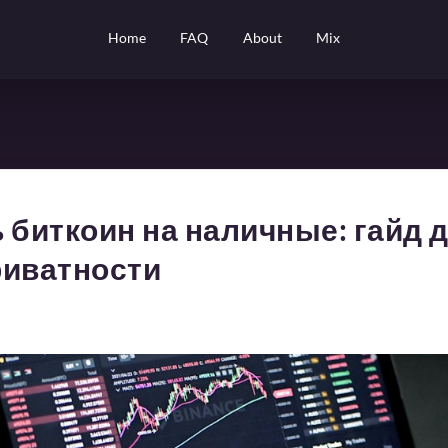
Home
FAQ
About
Mix
 биткоин на наличные: гайд 
риватности