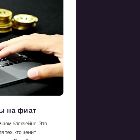
ы на фиат
чном блокчейне. Это
 тех, кто ценит