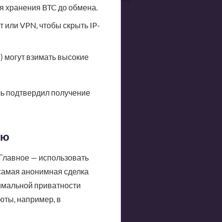
я хранения BTC до обмена.
 или VPN, чтобы скрыть IP-
 могут взимать высокие
ель подтвердил получение
ью
 Главное — использовать
самая анонимная сделка
симальной приватности
юты, например, в