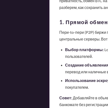
приватность, обмен BTC на 
разберем, как сохранить а
1. Прямой обме
Пери-to-пери (P2P) биржи 
центральные серверы. Вот к
Выбор платформы:
Lo
пользователей.
Создание объявления
перевод или наличные в
Использование эскроу
покупателем.
Совет:
Добавляйте в объяв
банкомате без регистрации