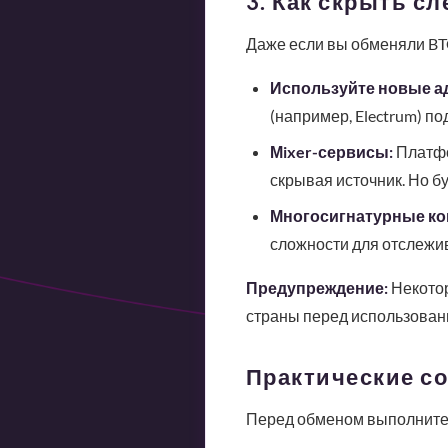
3. Как скрыть с
Даже если вы обменяли BTC
Используйте новые а
(например, Electrum) п
Мixer-сервисы:
Платфо
скрывая источник. Но б
Многосигнатурные ко
сложности для отслежи
Предупреждение:
Некотор
страны перед использован
Практические со
Перед обменом выполните