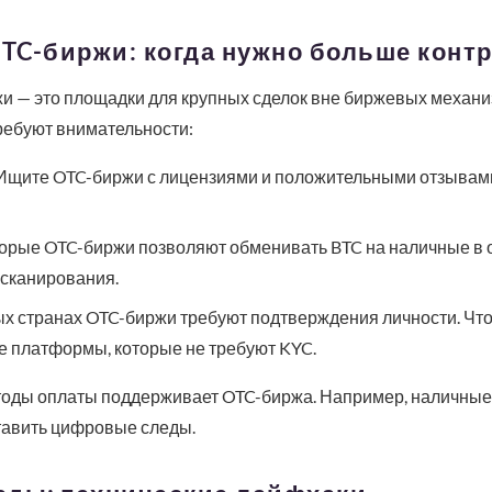
OTC-биржи: когда нужно больше конт
ржи — это площадки для крупных сделок вне биржевых механи
ребуют внимательности:
щите OTC-биржи с лицензиями и положительными отзывами 
орые OTC-биржи позволяют обменивать BTC на наличные в 
 сканирования.
х странах OTC-биржи требуют подтверждения личности. Чт
е платформы, которые не требуют KYC.
тоды оплаты поддерживает OTC-биржа. Например, наличные 
тавить цифровые следы.