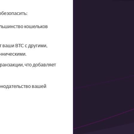
обезопасить:
ольшинство кошельков
 ваши BTC с другими,
нническими.
ранзакции, что добавляет
онодательство вашей