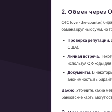
2. Обмен через 
OTC (over-the-counter) би
обмена крупных сумм, но т
Проверка репутации:
И
США).
Личная встреча:
Некот
используя QR-коды для
Документы:
В некоторы
анонимность, выбирайт
Важно:
Уточните, какие ме
банковские карты могут ос