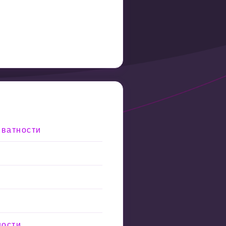
иватности
ности