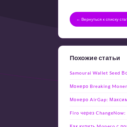
← Вернуться к списку ста
Похожие статьи
Samourai Wallet Seed 
Монеро Breaking Moner
Монеро AirGap: Макси
Firo через ChangeNow:
Как купить Monero с п