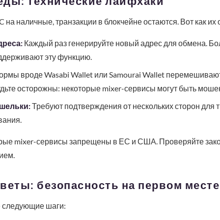
леды: технические лайфхаки
 на наличные, транзакции в блокчейне остаются. Вот как их 
дреса:
Каждый раз генерируйте новый адрес для обмена. Б
оддерживают эту функцию.
рмы вроде Wasabi Wallet или Samourai Wallet перемешивают
удьте осторожны: некоторые mixer-сервисы могут быть моше
шельки:
Требуют подтверждения от нескольких сторон для т
вания.
ые mixer-сервисы запрещены в ЕС и США. Проверяйте зак
ием.
веты: безопасность на первом месте
 следующие шаги: