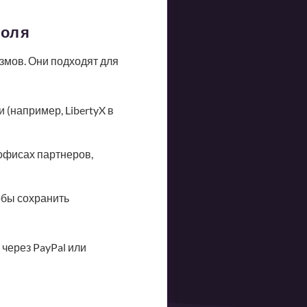
роля
змов. Они подходят для
(например, LibertyX в
офисах партнеров,
обы сохранить
через PayPal или