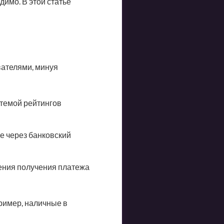
димо. В этой статье
вателями, минуя
истемой рейтингов
е через банковский
ения получения платежа
ример, наличные в