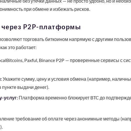
наличные без утечки данных — не просто удобно, но и необхо
нонимность при обмене и избежать рисков.
н через P2P-платформы
позволяют торговать биткоином напрямую с другими пользо
ак это работает:
calBitcoins, Paxful, Binance P2P — проверенные сервисы с с
:
Укажите сумму, цену и условия обмена (например, наличны
 пункте выдачи денег).
-услуг:
Платформа временно блокирует BTC до подтвержд
ление требование об оплате через анонимные методы (нап
).