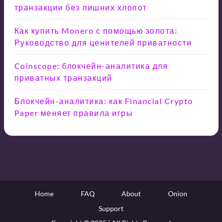
транзакции без лишних хлопот
Как купить Monero с помощью золота:
Руководство для ценителей приватности
Coinscope: блокчейн-аналитика для
приватных транзакций
Блокчейн-аналитика: как Financial Crypto
Paper меняет правила игры
Home
FAQ
About
Onion
Support