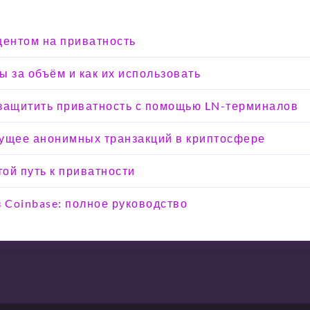
кцентом на приватность
ы за объём и как их использовать
к защитить приватность с помощью LN-терминалов
удущее анонимных транзакций в криптосфере
той путь к приватности
з Coinbase: полное руководство