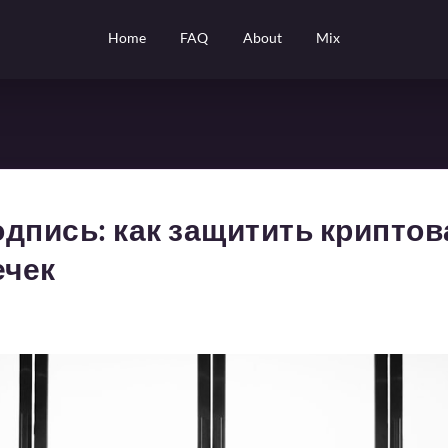
Home
FAQ
About
Mix
одпись: как защитить крипто
ечек