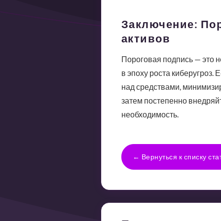
Заключение: По
активов
Пороговая подпись — это н
в эпоху роста киберугроз. 
над средствами, минимизир
затем постепенно внедряйт
необходимость.
← Вернуться к списку ста