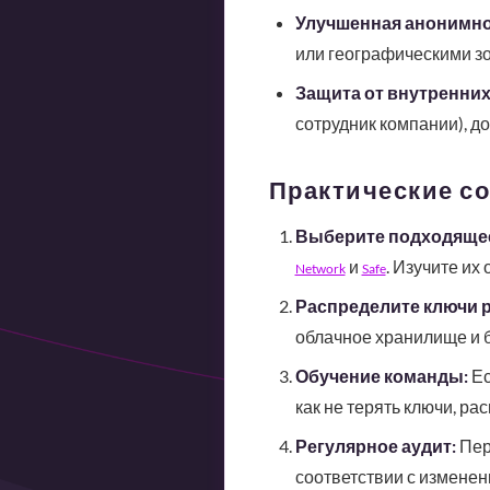
Улучшенная анонимно
или географическими зо
Защита от внутренних
сотрудник компании), д
Практические со
Выберите подходящее
и
. Изучите их
Network
Safe
Распределите ключи 
облачное хранилище и бу
Обучение команды:
Ес
как не терять ключи, р
Регулярное аудит:
Пер
соответствии с изменен