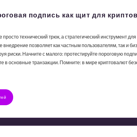
роговая подпись как щит для крипт
е просто технический трюк, а стратегический инструмент д
Ее внедрение позволяет как частным пользователям, так и б
уя риски. Начните с малого: протестируйте пороговую подпис
е в основные транзакции. Помните: в мире криптовалют безо
тей