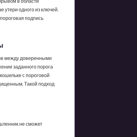
орывом в области
е утери одного из ключей.
 пороговая подпись
ы
ов между доверенными
жении заданного порога
 кошельке с пороговой
ащищенным. Такой подход
шленник не сможет