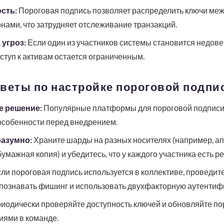
сть:
Пороговая подпись позволяет распределить ключи ме
нами, что затрудняет отслеживание транзакций.
 угроз:
Если один из участников системы становится недов
оступ к активам остается ограниченным.
веты по настройке пороговой подпи
 решение:
Популярные платформы для пороговой подпис
 особенности перед внедрением.
разумно:
Храните шарды на разных носителях (например, а
мажная копия) и убедитесь, что у каждого участника есть р
ли пороговая подпись используется в коллективе, проведите
аспознавать фишинг и использовать двухфакторную аутентиф
иодически проверяйте доступность ключей и обновляйте по
иями в команде.