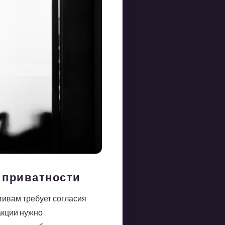
я приватности
тивам требует согласия
акции нужно