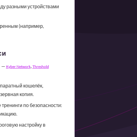
жду разными устройствами
еренным (например,
си
и —
,
Kyber Network
Threshold
ппаратный кошелёк,
езервная копия.
 тренинги по безопасности:
икацию.
роговую настройку в