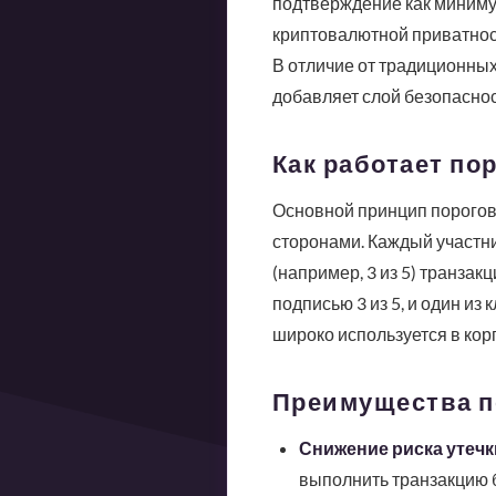
подтверждение как минимум
криптовалютной приватности
В отличие от традиционных
добавляет слой безопаснос
Как работает по
Основной принцип порого
сторонами. Каждый участни
(например, 3 из 5) транза
подписью 3 из 5, и один из
широко используется в кор
Преимущества п
Снижение риска утечк
выполнить транзакцию 