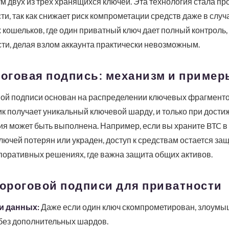
 двух из трех хранящихся ключей. Эта технология стала пр
, так как снижает риск компрометации средств даже в случа
 кошельков, где один приватный ключ дает полный контроль,
ти, делая взлом аккаунта практически невозможным.
роговая подпись: механизм и пример
вой подписи основан на распределении ключевых фрагмент
к получает уникальный ключевой шарду, и только при дости
кция может быть выполнена. Например, если вы храните BTC в
 ключей потерян или украден, доступ к средствам остается з
поративных решениях, где важна защита общих активов.
ороговой подписи для приватности
и данных:
Даже если один ключ скомпрометирован, злоумы
без дополнительных шардов.